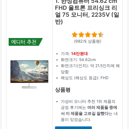
1. 한성컴퓨터 54.62 cm
FHD 울트론 프리싱크 리
얼 75 모니터, 2235V (일
반)
(982개 상품평)
가격:
14만원대
화면크기: 54.62cm
화면크기(인치): 약 21.5인치에 해
당함
해상도 (해상도 등급): FHD
상품평
가성비 모니터 추천 1위 제품의
긍정 후기에는
여러 제품들 중에
서 이 제품을 고르길 잘했다
는 내
용이 있었습니다.