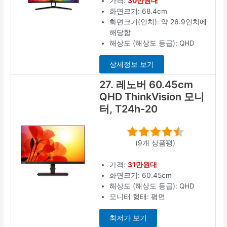
가격:
30만원대
화면크기: 68.4cm
화면크기(인치): 약 26.9인치에
해당함
해상도 (해상도 등급): QHD
상세정보 보기
27. 레노버 60.45cm
QHD ThinkVision 모니
터, T24h-20
(9개 상품평)
가격:
31만원대
화면크기: 60.45cm
해상도 (해상도 등급): QHD
모니터 형태: 평면
최저가 보기