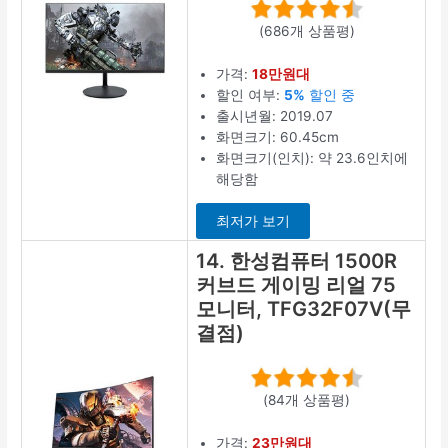
(686개 상품평)
가격:
18만원대
할인 여부:
5%
할인 중
출시년월: 2019.07
화면크기: 60.45cm
화면크기(인치): 약 23.6인치에
해당함
최저가 보기
14. 한성컴퓨터 1500R
커브드 게이밍 리얼 75
모니터, TFG32F07V(무
결점)
(84개 상품평)
가격:
23만원대