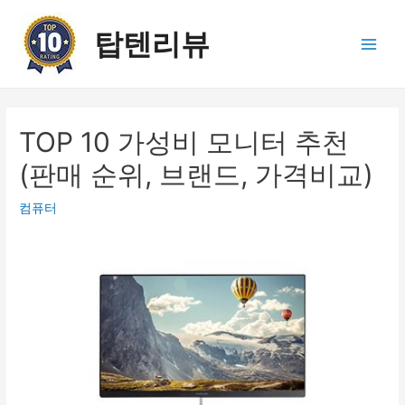
콘
텐
탑텐리뷰
츠
Main
로
건
Men
너
뛰
TOP 10 가성비 모니터 추천
기
(판매 순위, 브랜드, 가격비교)
컴퓨터