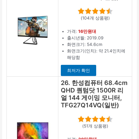
(104개 상품평)
가격:
16만원대
출시년월: 2019.09
화면크기: 54.6cm
화면크기(인치): 약 21.4인치에
해당함
최저가 확인
26. 한성컴퓨터 68.4cm
QHD 퀀텀닷 1500R 리
얼 144 게이밍 모니터,
TFG27Q14VQ(일반)
(51개 상품평)