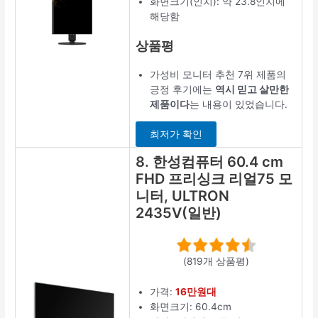
화면크기(인치): 약 23.8인치에
해당함
상품평
가성비 모니터 추천 7위 제품의
긍정 후기에는
역시 믿고 살만한
제품이다
는 내용이 있었습니다.
최저가 확인
8. 한성컴퓨터 60.4 cm
FHD 프리싱크 리얼75 모
니터, ULTRON
2435V(일반)
(819개 상품평)
가격:
16만원대
화면크기: 60.4cm