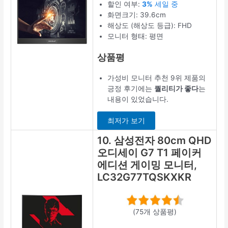
할인 여부:
3%
세일 중
화면크기: 39.6cm
해상도 (해상도 등급): FHD
모니터 형태: 평면
상품평
가성비 모니터 추천 9위 제품의
긍정 후기에는
퀄리티가 좋다
는
내용이 있었습니다.
최저가 보기
10. 삼성전자 80cm QHD
오디세이 G7 T1 페이커
에디션 게이밍 모니터,
LC32G77TQSKXKR
(75개 상품평)