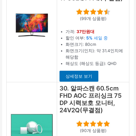
(99개 상품평)
가격:
37만원대
할인 여부:
5%
세일 중
화면크기: 80cm
화면크기(인치): 약 31.4인치에
해당함
해상도 (해상도 등급): QHD
상세정보 보기
30. 알파스캔 60.5cm
FHD AOC 프리싱크 75
DP 시력보호 모니터,
24V2Q(무결점)
(90개 상품평)