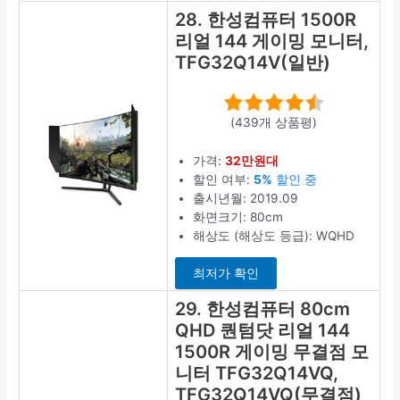
28. 한성컴퓨터 1500R
리얼 144 게이밍 모니터,
TFG32Q14V(일반)
(439개 상품평)
가격:
32만원대
할인 여부:
5%
할인 중
출시년월: 2019.09
화면크기: 80cm
해상도 (해상도 등급): WQHD
최저가 확인
29. 한성컴퓨터 80cm
QHD 퀀텀닷 리얼 144
1500R 게이밍 무결점 모
니터 TFG32Q14VQ,
TFG32Q14VQ(무결점)