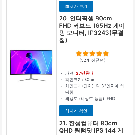
최저가 보기
20. 인터픽셀 80cm
FHD 커브드 165Hz 게이
밍 모니터, IP3243(무결
점)
(52개 상품평)
가격:
27만원대
화면크기: 80cm
화면크기(인치): 약 32인치에 해
당함
해상도 (해상도 등급): FHD
최저가 확인
21. 한성컴퓨터 80cm
QHD 퀀텀닷 IPS 144 게