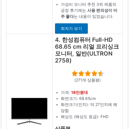
가성비 모니터 추천 3위 제품의
긍정 후기에는
사용 편의성이 아
주 좋다
는 내용이 있었습니다.
최저가 보기
4. 한성컴퓨터 Full-HD
68.65 cm 리얼 프리싱크
모니터, 일반(ULTRON
2758)
(271개 상품평)
가격:
18만원대
화면크기: 68.65cm
화면크기(인치): 약 27인치에 해
당함
해상도 (해상도 등급): FHD
상품평