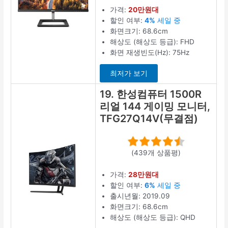
가격:
20만원대
할인 여부:
4%
세일 중
화면크기: 68.6cm
해상도 (해상도 등급): FHD
화면 재생빈도(Hz): 75Hz
최저가 보기
19. 한성컴퓨터 1500R
리얼 144 게이밍 모니터,
TFG27Q14V(무결점)
(439개 상품평)
가격:
28만원대
할인 여부:
6%
세일 중
출시년월: 2019.09
화면크기: 68.6cm
해상도 (해상도 등급): QHD