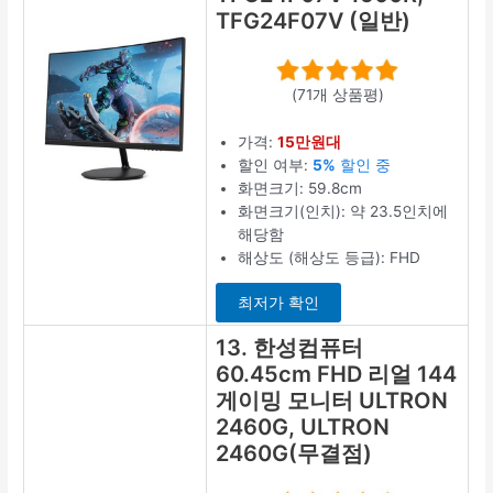
TFG24F07V (일반)
(71개 상품평)
가격:
15만원대
할인 여부:
5%
할인 중
화면크기: 59.8cm
화면크기(인치): 약 23.5인치에
해당함
해상도 (해상도 등급): FHD
최저가 확인
13. 한성컴퓨터
60.45cm FHD 리얼 144
게이밍 모니터 ULTRON
2460G, ULTRON
2460G(무결점)