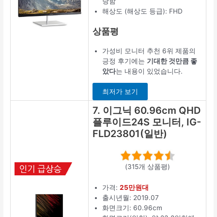
당함
해상도 (해상도 등급): FHD
상품평
가성비 모니터 추천 6위 제품의
긍정 후기에는
기대한 것만큼 좋
았다
는 내용이 있었습니다.
최저가 보기
7. 이그닉 60.96cm QHD
플루이드24S 모니터, IG-
FLD23801(일반)
(315개 상품평)
가격:
25만원대
출시년월: 2019.07
화면크기: 60.96cm