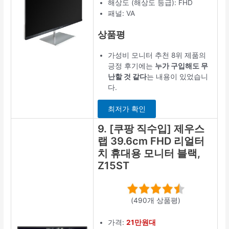
해상도 (해상도 등급): FHD
패널: VA
상품평
가성비 모니터 추천 8위 제품의
긍정 후기에는
누가 구입해도 무
난할 것 같다
는 내용이 있었습니
다.
최저가 확인
9. [쿠팡 직수입] 제우스
랩 39.6cm FHD 리얼터
치 휴대용 모니터 블랙,
Z15ST
(490개 상품평)
가격:
21만원대