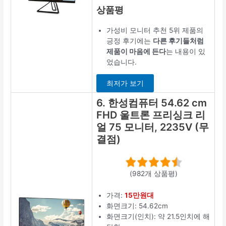
상품평
가성비 모니터 추천 5위 제품의
긍정 후기에는
다른 후기들처럼
제품이 마음에 든다
는 내용이 있
었습니다.
최저가 보기
6. 한성컴퓨터 54.62 cm
FHD 울트론 프리싱크 리
얼 75 모니터, 2235V (무
결점)
(982개 상품평)
가격:
15만원대
화면크기: 54.62cm
화면크기(인치): 약 21.5인치에 해