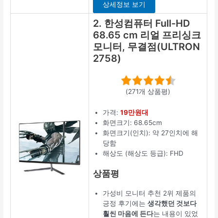
상세정보 보기
2. 한성컴퓨터 Full-HD
68.65 cm 리얼 프리싱크
모니터, 무결점(ULTRON
2758)
(271개 상품평)
가격:
19만원대
화면크기: 68.65cm
화면크기(인치): 약 27인치에 해
당함
해상도 (해상도 등급): FHD
상품평
가성비 모니터 추천 2위 제품의
긍정 후기에는
생각했던 것보다
훨씬 마음에 든다
는 내용이 있었