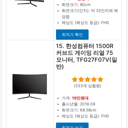
화면크기: 80cm
화면크기(인치): 약 32인치에 해
당함
해상도 (해상도 등급): FHD
최저가 확인
15. 한성컴퓨터 1500R
커브드 게이밍 리얼 75
모니터, TFG27F07V(일
반)
(333개 상품평)
가격:
19만원대
출시년월: 2019.09
화면크기: 68.58cm
해상도 (해상도 등급): FHD
최저가 보기