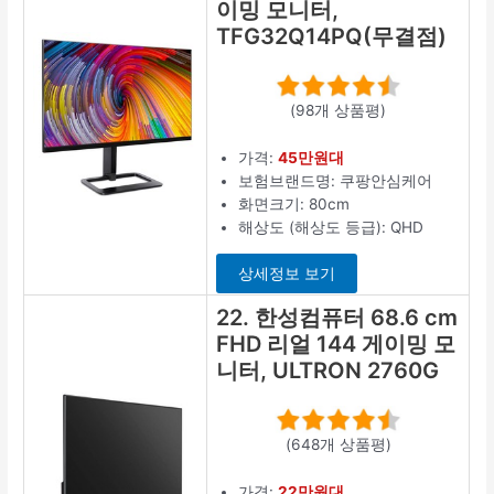
이밍 모니터,
TFG32Q14PQ(무결점)
(98개 상품평)
가격:
45만원대
보험브랜드명: 쿠팡안심케어
화면크기: 80cm
해상도 (해상도 등급): QHD
상세정보 보기
22. 한성컴퓨터 68.6 cm
FHD 리얼 144 게이밍 모
니터, ULTRON 2760G
(648개 상품평)
가격:
22만원대