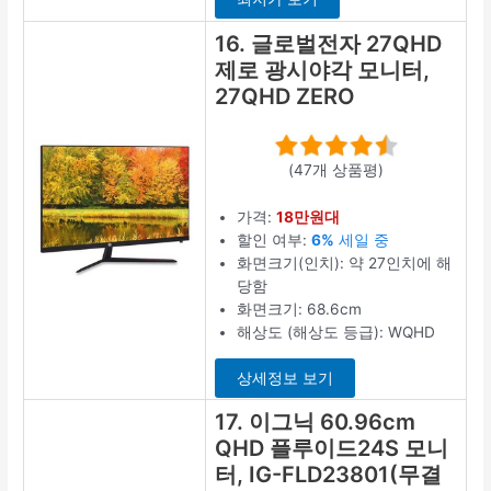
16. 글로벌전자 27QHD
제로 광시야각 모니터,
27QHD ZERO
(47개 상품평)
가격:
18만원대
할인 여부:
6%
세일 중
화면크기(인치): 약 27인치에 해
당함
화면크기: 68.6cm
해상도 (해상도 등급): WQHD
상세정보 보기
17. 이그닉 60.96cm
QHD 플루이드24S 모니
터, IG-FLD23801(무결