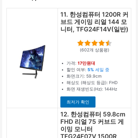
11. 한성컴퓨터 1200R 커
브드 게이밍 리얼 144 모
니터, TFG24F14V(일반)
(602개 상품평)
가격:
17만원대
할인 여부:
5%
세일 중
화면크기: 59.9cm
해상도 (해상도 등급): FHD
화면 재생빈도(Hz): 144Hz
최저가 확인
12. 한성컴퓨터 59.8cm
FHD 리얼 75 커브드 게
이밍 모니터
TFG24F07V 1500R,