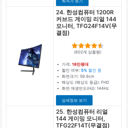
최저가 보기
24. 한성컴퓨터 1200R
커브드 게이밍 리얼 144
모니터, TFG24F14V(무
결점)
(602개 상품평)
가격:
18만원대
할인 여부:
5%
할인 중
화면크기: 59.9cm
해상도 (해상도 등급): FHD
화면 재생빈도(Hz): 144Hz
상세정보 보기
25. 한성컴퓨터 리얼
144 게이밍 모니터,
TFG22F14T(무결점)