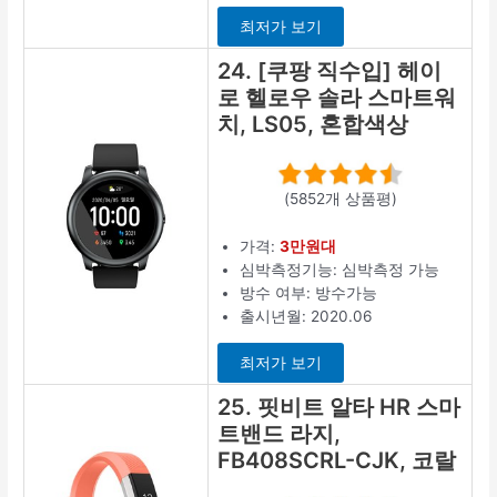
최저가 보기
24. [쿠팡 직수입] 헤이
로 헬로우 솔라 스마트워
치, LS05, 혼합색상
(5852개 상품평)
가격:
3만원대
심박측정기능: 심박측정 가능
방수 여부: 방수가능
출시년월: 2020.06
최저가 보기
25. 핏비트 알타 HR 스마
트밴드 라지,
FB408SCRL-CJK, 코랄