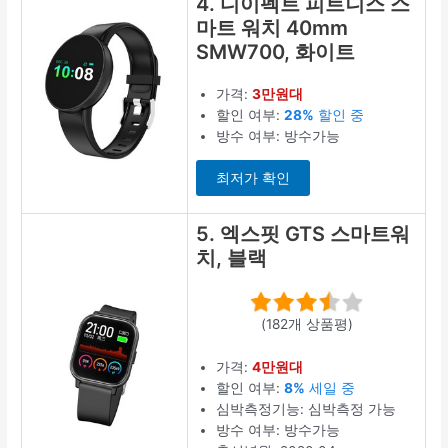
4. 디이펙트 피트니스 스
마트 워치 40mm
SMW700, 화이트
가격:
3만원대
할인 여부:
28%
할인 중
방수 여부: 방수가능
최저가 확인
5. 엑스핏 GTS 스마트워
치, 블랙
(182개 상품평)
가격:
4만원대
할인 여부:
8%
세일 중
심박측정기능: 심박측정 가능
방수 여부: 방수가능