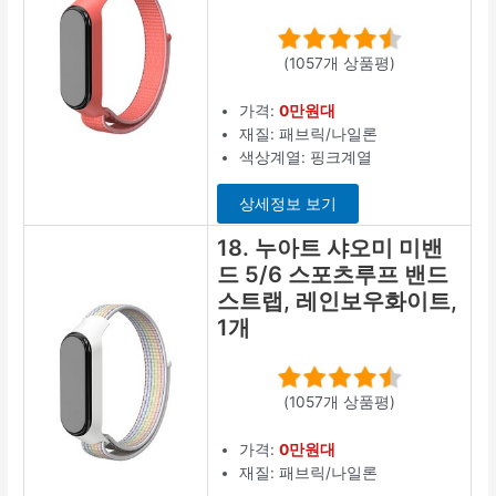
(1057개 상품평)
가격:
0만원대
재질: 패브릭/나일론
색상계열: 핑크계열
상세정보 보기
18. 누아트 샤오미 미밴
드 5/6 스포츠루프 밴드
스트랩, 레인보우화이트,
1개
(1057개 상품평)
가격:
0만원대
재질: 패브릭/나일론