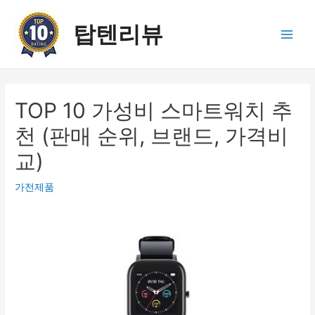
콘
텐
탑텐리뷰
츠
Main
로
건
Men
너
뛰
TOP 10 가성비 스마트워치 추
기
천 (판매 순위, 브랜드, 가격비
교)
가전제품