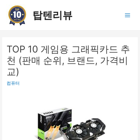
콘
텐
탑텐리뷰
츠
Main
로
건
Men
너
뛰
TOP 10 게임용 그래픽카드 추
기
천 (판매 순위, 브랜드, 가격비
교)
컴퓨터