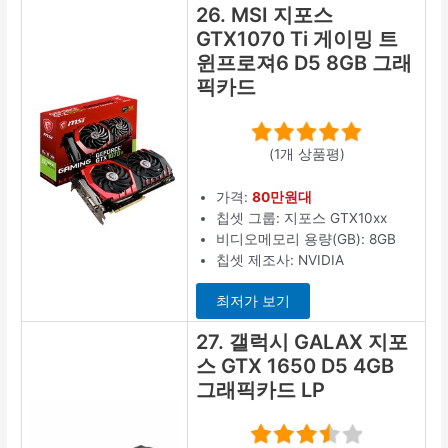
26. MSI 지포스
GTX1070 Ti 게이밍 트
윈프로져6 D5 8GB 그래
픽카드
(1개 상품평)
가격:
80만원대
칩셋 그룹: 지포스 GTX10xx
비디오메모리 용량(GB): 8GB
칩셋 제조사: NVIDIA
최저가 보기
27. 갤럭시 GALAX 지포
스 GTX 1650 D5 4GB
그래픽카드 LP