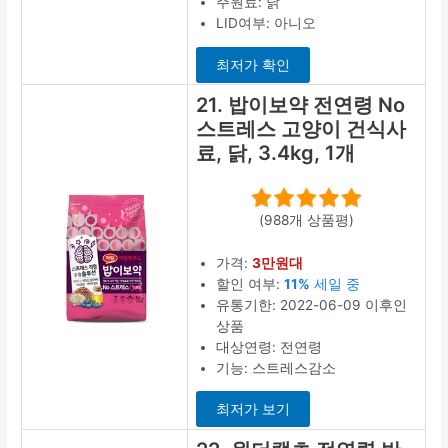
주원료: 닭
LID여부: 아니오
최저가 확인
21. 밥이보약 전연령 No
스트레스 고양이 건식사
료, 닭, 3.4kg, 1개
(988개 상품평)
가격:
3만원대
할인 여부:
11%
세일 중
유통기한: 2022-06-09 이후인
상품
대상연령: 전연령
기능: 스트레스감소
최저가 보기