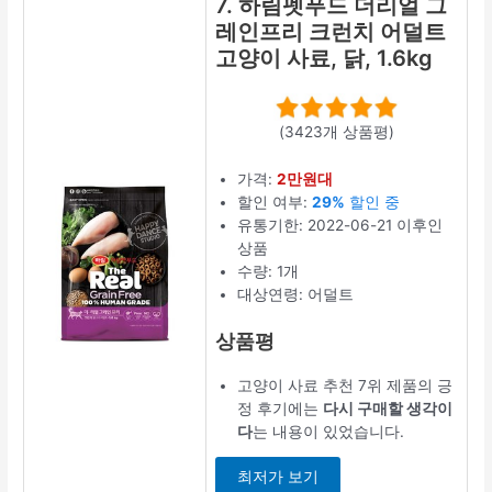
7. 하림펫푸드 더리얼 그
레인프리 크런치 어덜트
고양이 사료, 닭, 1.6kg
(3423개 상품평)
가격:
2만원대
할인 여부:
29%
할인 중
유통기한: 2022-06-21 이후인
상품
수량: 1개
대상연령: 어덜트
상품평
고양이 사료 추천 7위 제품의 긍
정 후기에는
다시 구매할 생각이
다
는 내용이 있었습니다.
최저가 보기