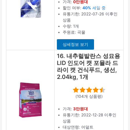
가격:
0만원대
할인 여부:
40%
세일 중
유통기한: 2022-07-26 이후인
상품
수량: 1개
주원료: 곡물
상세정보 보기
16. 내추럴발란스 성묘용
LID 인도어 캣 포뮬라 드
라이 캣 건식푸드, 생선,
2.04kg, 1개
(104개 상품평)
가격:
3만원대
유통기한: 2022-12-28 이후인
상품
대상연령: 어덜트