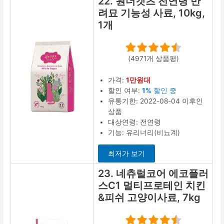
22. 원더캣츠 전연령 반
려묘 기능성 사료, 10kg,
1개
(4971개 상품평)
가격:
1만원대
할인 여부:
1%
할인 중
유통기한: 2022-08-04 이후인
상품
대상연령: 전연령
기능: 유리너리(비뇨계)
최저가 보기
23. 네츄럴코어 에코플러
스C1 멀티프로테인 치킨
&피쉬 고양이사료, 7kg