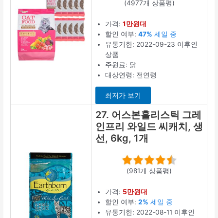
(4977개 상품평)
가격:
1만원대
할인 여부:
47%
세일 중
유통기한: 2022-09-23 이후인
상품
주원료: 닭
대상연령: 전연령
최저가 보기
27. 어스본홀리스틱 그레
인프리 와일드 씨캐치, 생
선, 6kg, 1개
(981개 상품평)
가격:
5만원대
할인 여부:
2%
세일 중
유통기한: 2022-08-11 이후인