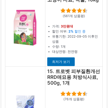
(561개 상품평)
가격:
3만원대
할인 여부:
2%
할인 중
유통기한: 2022-09-05 이후인
상품
수량: 1개
대상연령: 전연령
최저가 보기
15. 트로벳 피부질환개선
RRD애묘용 처방식사료,
500g, 1개
(76개 상품평)