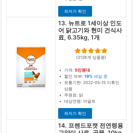
최저가 확인
13. 뉴트로 1세이상 인도
어 닭고기와 현미 건식사
료, 6.35kg, 1개
(3126개 상품평)
가격:
5만원대
할인 여부:
19%
세일 중
유통기한: 2022-05-15 이후인
상품
주원료: 닭
대상연령: 어덜트
최저가 확인
14. 프렌드포캣 전연령용
고양이 사료, 곡물, 10kg