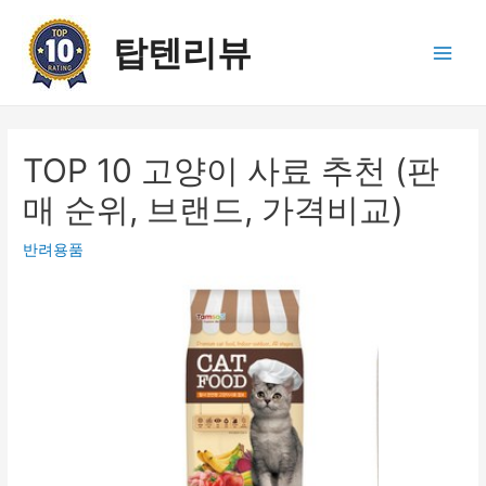
콘
텐
탑텐리뷰
츠
Main
로
건
Men
너
뛰
TOP 10 고양이 사료 추천 (판
기
매 순위, 브랜드, 가격비교)
반려용품