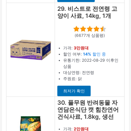
29. 비스트로 전연령 고
양이 사료, 14kg, 1개
(6677개 상품평)
가격:
3만원대
할인 여부:
14%
할인 중
유통기한: 2022-08-29 이후인
상품
대상연령: 전연령
주원료: 닭
최저가 확인
30. 풀무원 반려동물 자
연담은식단 캣 힘찬연어
건식사료, 1.8kg, 생선
가격:
2만원대