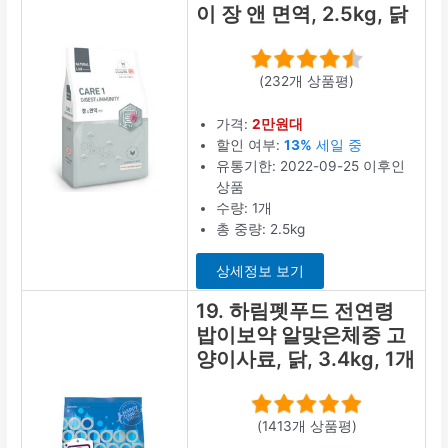
이 장 앤 면역, 2.5kg, 닭
(232개 상품평)
가격:
2만원대
할인 여부:
13%
세일 중
유통기한: 2022-09-25 이후인
상품
수량: 1개
총 중량: 2.5kg
상세정보 보기
19. 하림펫푸드 전연령
밥이보약 알맞은체중 고
양이사료, 닭, 3.4kg, 1개
(1413개 상품평)