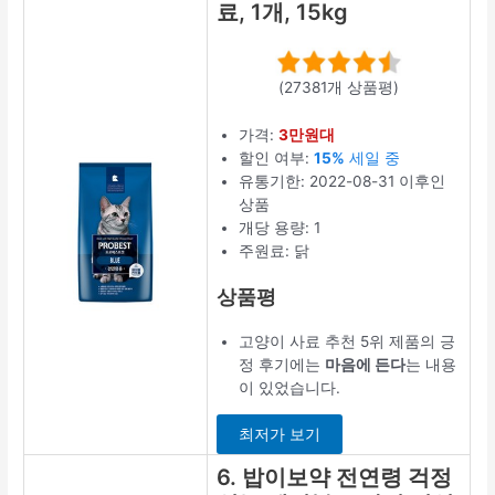
료, 1개, 15kg
(27381개 상품평)
가격:
3만원대
할인 여부:
15%
세일 중
유통기한: 2022-08-31 이후인
상품
개당 용량: 1
주원료: 닭
상품평
고양이 사료 추천 5위 제품의 긍
정 후기에는
마음에 든다
는 내용
이 있었습니다.
최저가 보기
6. 밥이보약 전연령 걱정