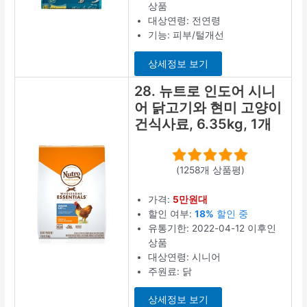
상품
대상연령: 전연령
기능: 피부/털개선
상세정보 보기
28. 뉴트로 인도어 시니
어 닭고기와 현미 고양이
건식사료, 6.35kg, 1개
(1258개 상품평)
가격:
5만원대
할인 여부:
18%
할인 중
유통기한: 2022-04-12 이후인
상품
대상연령: 시니어
주원료: 닭
상세정보 보기