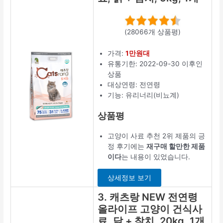
(28066개 상품평)
가격:
1만원대
유통기한: 2022-09-30 이후인
상품
대상연령: 전연령
기능: 유리너리(비뇨계)
상품평
고양이 사료 추천 2위 제품의 긍
정 후기에는
재구매 할만한 제품
이다
는 내용이 있었습니다.
상세정보 보기
3. 캐츠랑 NEW 전연령
올라이프 고양이 건식사
료, 닭 + 참치, 20kg, 1개