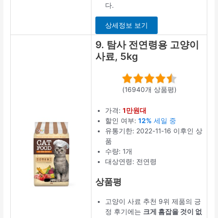
다.
상세정보 보기
9. 탐사 전연령용 고양이
사료, 5kg
(16940개 상품평)
가격:
1만원대
할인 여부:
12%
세일 중
유통기한: 2022-11-16 이후인 상
품
수량: 1개
대상연령: 전연령
상품평
고양이 사료 추천 9위 제품의 긍
정 후기에는
크게 흠잡을 것이 없