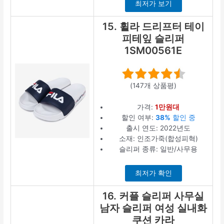
최저가 보기
15. 휠라 드리프터 테이
피테잎 슬리퍼
1SM00561E
(147개 상품평)
가격:
1만원대
할인 여부:
38%
할인 중
출시 연도: 2022년도
소재: 인조가죽(합성피혁)
슬리퍼 종류: 일반/사무용
최저가 확인
16. 커플 슬리퍼 사무실
남자 슬리퍼 여성 실내화
쿠션 카라