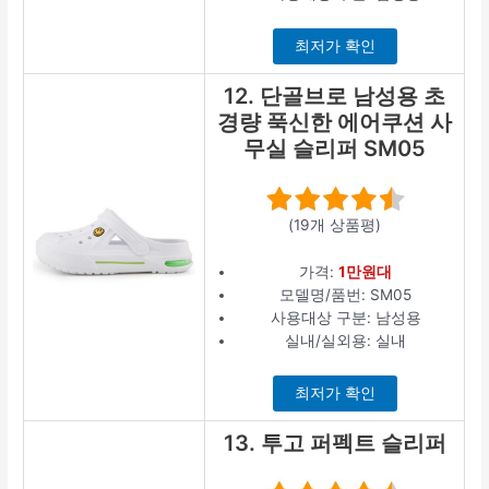
최저가 확인
12. 단골브로 남성용 초
경량 푹신한 에어쿠션 사
무실 슬리퍼 SM05
(19개 상품평)
가격:
1만원대
모델명/품번: SM05
사용대상 구분: 남성용
실내/실외용: 실내
최저가 확인
13. 투고 퍼펙트 슬리퍼