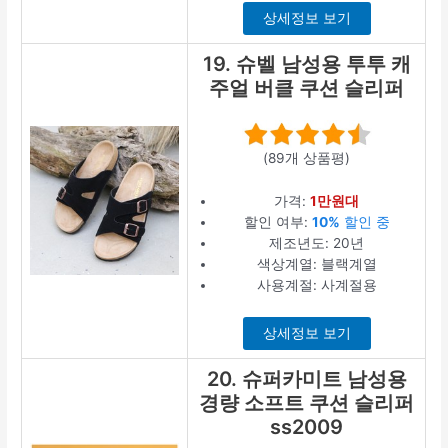
상세정보 보기
19. 슈벨 남성용 투투 캐
주얼 버클 쿠션 슬리퍼
(89개 상품평)
가격:
1만원대
할인 여부:
10%
할인 중
제조년도: 20년
색상계열: 블랙계열
사용계절: 사계절용
상세정보 보기
20. 슈퍼카미트 남성용
경량 소프트 쿠션 슬리퍼
ss2009