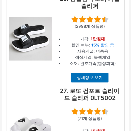
슬리퍼
(2998개 상품평)
가격:
1만원대
할인 여부:
15%
할인 중
사용계절: 여름용
색상계열: 블랙계열
소재: 인조가죽(합성피혁)
상세정보 보기
27. 로또 컴포트 슬라이
드 슬리퍼 0LT5002
(71개 상품평)