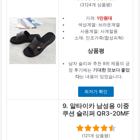
(3124개 상품평)
가격:
1만원대
색상계열: 브라운계열
사용계절: 사계절용
소재: 인조가죽(합성피혁)
상품평
남자 슬리퍼 추천 8위 제품의 긍
정 후기에는
기대한 것보다 좋았
다
는 내용이 있었습니다.
최저가 확인
9. 알타이카 남성용 이중
쿠션 슬리퍼 QR3-20MF
(121개 상품평)