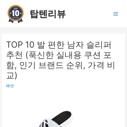
콘
텐
탑텐리뷰
츠
Main
로
건
Men
너
뛰
TOP 10 발 편한 남자 슬리퍼
기
추천 (푹신한 실내용 쿠션 포
함, 인기 브랜드 순위, 가격 비
교)
패션