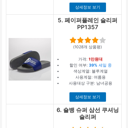
상세정보 보기
5. 페이퍼플레인 슬리퍼
PP1357
(1028개 상품평)
가격:
1만원대
할인 여부:
39%
세일 중
색상계열: 블루계열
사용계절: 여름용
사용대상 구분: 남녀공용
상세정보 보기
6. 숄뱅 슈퍼 삼선 쿠셔닝
슬리퍼