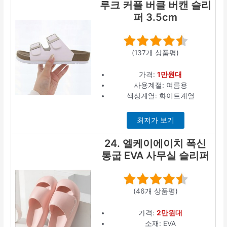
루크 커플 버클 버캔 슬리
퍼 3.5cm
(137개 상품평)
가격:
1만원대
사용계절: 여름용
색상계열: 화이트계열
최저가 보기
24. 엘케이에이치 폭신
통굽 EVA 사무실 슬리퍼
(46개 상품평)
가격:
2만원대
소재: EVA