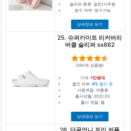
슬리퍼 종류: 일반/사무용
방수 여부: 방수가능
상세정보 보기
25. 슈퍼카미트 리커버리
버클 슬리퍼 ss882
(360개 상품평)
가격:
1만원대
할인 여부:
6%
할인 중
사용계절: 여름용
출시년월: 2022.03
출시 계절: 봄
상세정보 보기
26. 단골언니 포리 커플