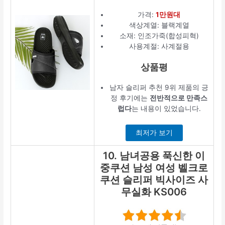
가격:
1만원대
색상계열: 블랙계열
소재: 인조가죽(합성피혁)
사용계절: 사계절용
상품평
남자 슬리퍼 추천 9위 제품의 긍
정 후기에는
전반적으로 만족스
럽다
는 내용이 있었습니다.
최저가 보기
10. 남녀공용 푹신한 이
중쿠션 남성 여성 벨크로
쿠션 슬리퍼 빅사이즈 사
무실화 KS006