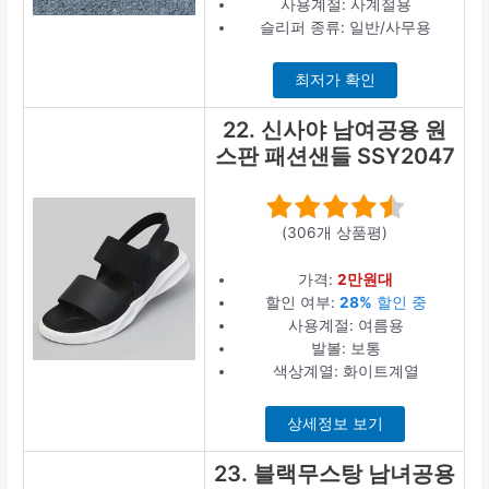
사용계절: 사계절용
슬리퍼 종류: 일반/사무용
최저가 확인
22. 신사야 남여공용 원
스판 패션샌들 SSY2047
(306개 상품평)
가격:
2만원대
할인 여부:
28%
할인 중
사용계절: 여름용
발볼: 보통
색상계열: 화이트계열
상세정보 보기
23. 블랙무스탕 남녀공용