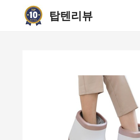
콘
텐
탑텐리뷰
츠
로
건
너
뛰
기