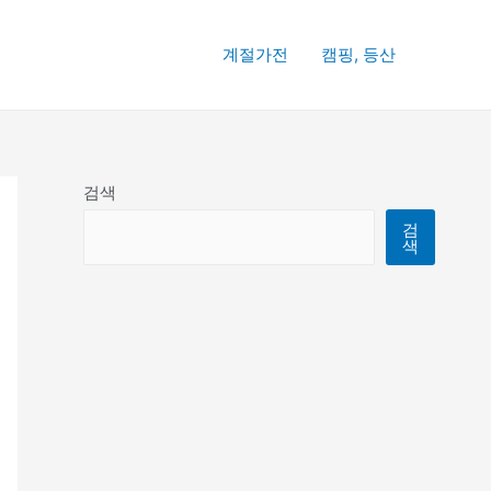
계절가전
캠핑, 등산
검색
검
색