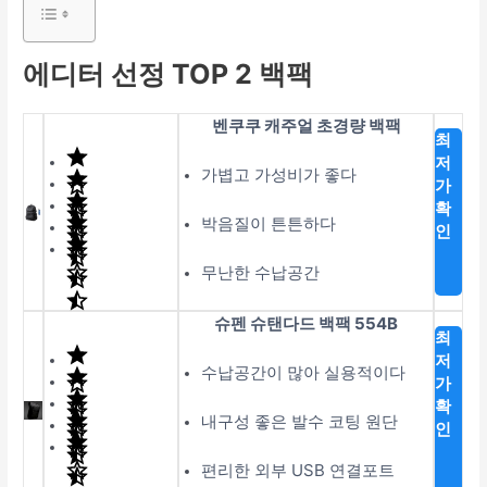
에디터 선정 TOP 2 백팩
벤쿠쿠 캐주얼 초경량 백팩
최
저
가볍고 가성비가 좋다
가
확
박음질이 튼튼하다
인
무난한 수납공간
슈펜 슈탠다드 백팩 554B
최
저
수납공간이 많아 실용적이다
가
확
내구성 좋은 발수 코팅 원단
인
편리한 외부 USB 연결포트