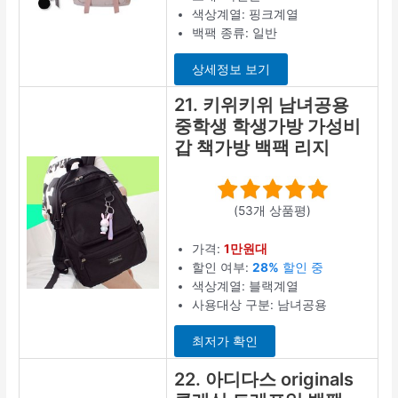
색상계열: 핑크계열
백팩 종류: 일반
상세정보 보기
21. 키위키위 남녀공용
중학생 학생가방 가성비
갑 책가방 백팩 리지
(53개 상품평)
가격:
1만원대
할인 여부:
28%
할인 중
색상계열: 블랙계열
사용대상 구분: 남녀공용
최저가 확인
22. 아디다스 originals