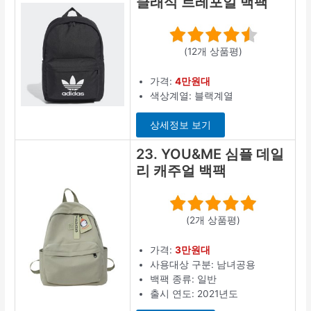
클래식 트레포일 백팩
(12개 상품평)
가격:
4만원대
색상계열: 블랙계열
상세정보 보기
23. YOU&ME 심플 데일
리 캐주얼 백팩
(2개 상품평)
가격:
3만원대
사용대상 구분: 남녀공용
백팩 종류: 일반
출시 연도: 2021년도