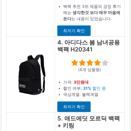
백팩 추천 3위 제품의 긍정 후기
에는
생각한것 보다 매우 마음에
든다
는 내용이 있었습니다.
최저가 확인
4. 아디다스 봄 남녀공용
백팩 H20341
(4개 상품평)
가격:
3만원대
할인 여부:
31%
할인 중
색상계열: 블랙계열
최저가 확인
5. 애드에딧 모르딕 백팩
+ 키링