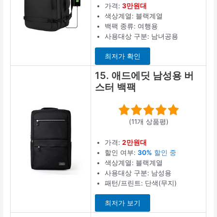
가격:
3만원대
색상계열: 블랙계열
백팩 종류: 여행용
사용대상 구분: 남녀공용
최저가 확인
15. 애드에딧 남성용 버
스터 백팩
(11개 상품평)
가격:
2만원대
할인 여부:
30%
할인 중
색상계열: 블랙계열
사용대상 구분: 남성용
패턴/프린트: 단색(무지)
최저가 보기