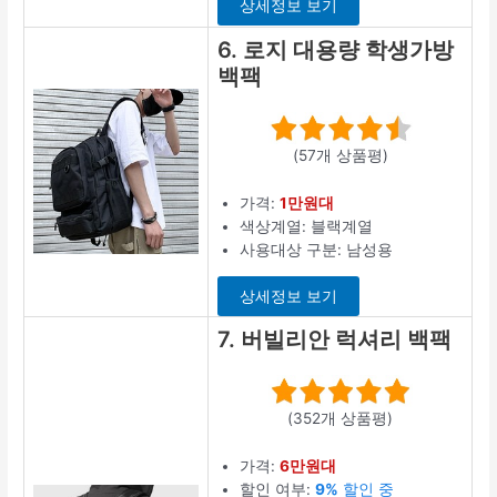
상세정보 보기
6. 로지 대용량 학생가방
백팩
(57개 상품평)
가격:
1만원대
색상계열: 블랙계열
사용대상 구분: 남성용
상세정보 보기
7. 버빌리안 럭셔리 백팩
(352개 상품평)
가격:
6만원대
할인 여부:
9%
할인 중