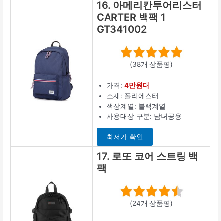
16. 아메리칸투어리스터
CARTER 백팩 1
GT341002
(38개 상품평)
가격:
4만원대
소재: 폴리에스터
색상계열: 블랙계열
사용대상 구분: 남녀공용
최저가 확인
17. 로또 코어 스트링 백
팩
(24개 상품평)