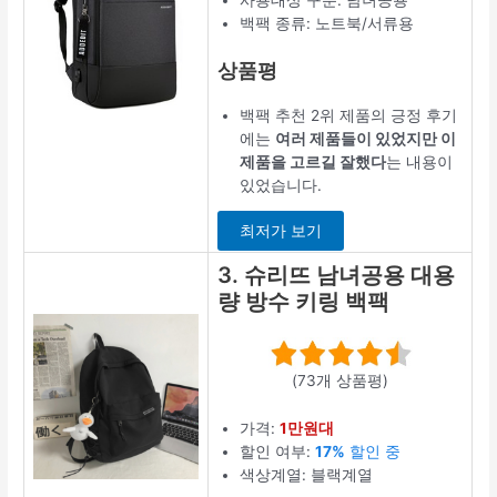
사용대상 구분: 남녀공용
백팩 종류: 노트북/서류용
상품평
백팩 추천 2위 제품의 긍정 후기
에는
여러 제품들이 있었지만 이
제품을 고르길 잘했다
는 내용이
있었습니다.
최저가 보기
3. 슈리뜨 남녀공용 대용
량 방수 키링 백팩
(73개 상품평)
가격:
1만원대
할인 여부:
17%
할인 중
색상계열: 블랙계열