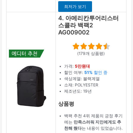
최저가 보기
4. 아메리칸투어리스터
스콜라 백팩2
AG009002
(179개 상품평)
가격:
5만원대
할인 여부:
51%
할인 중
색상계열: 블랙계열
소재: POLYESTER
제조년도: 19년
상품평
백팩 추천 4위 제품의 긍정 후기
에는
만족스러워 지인에게도 추
천해 줬다
는 내용이 있었습니다.