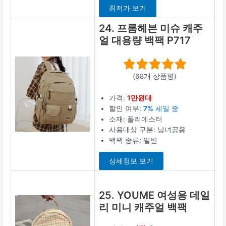
최저가 보기
24. 프롬헤븐 미슈 캐주
얼 대용량 백팩 P717
(68개 상품평)
가격:
1만원대
할인 여부:
7%
세일 중
소재: 폴리에스터
사용대상 구분: 남녀공용
백팩 종류: 일반
상세정보 보기
25. YOUME 여성용 데일
리 미니 캐주얼 백팩