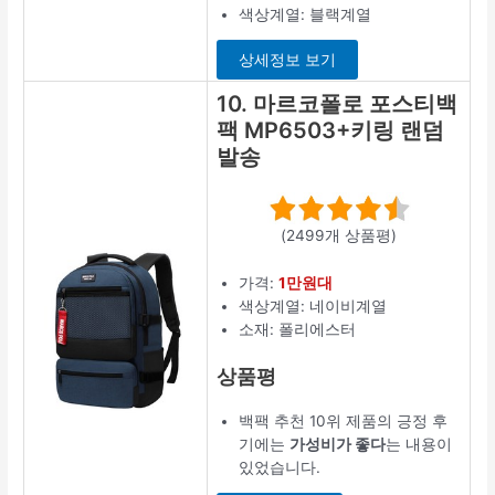
색상계열: 블랙계열
상세정보 보기
10. 마르코폴로 포스티백
팩 MP6503+키링 랜덤
발송
(2499개 상품평)
가격:
1만원대
색상계열: 네이비계열
소재: 폴리에스터
상품평
백팩 추천 10위 제품의 긍정 후
기에는
가성비가 좋다
는 내용이
있었습니다.