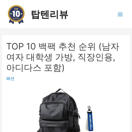
콘
텐
탑텐리뷰
츠
Main
로
건
Men
너
뛰
TOP 10 백팩 추천 순위 (남자
기
여자 대학생 가방, 직장인용,
아디다스 포함)
패션