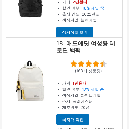
가격:
2만원대
할인 여부:
10%
세일 중
출시 연도: 2022년도
색상계열: 블랙계열
상세정보 보기
18. 애드에딧 여성용 테
로딘 백팩
(160개 상품평)
가격:
1만원대
할인 여부:
17%
세일 중
색상계열: 화이트계열
소재: 폴리에스터
제조년도: 20년
최저가 확인