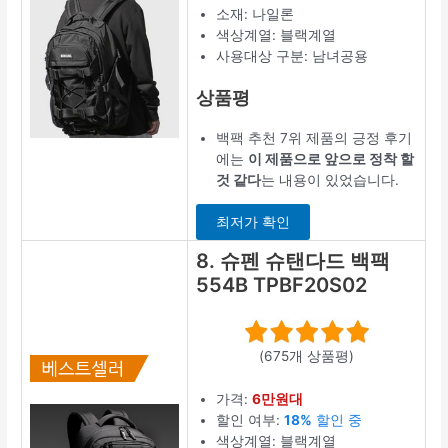
소재: 나일론
색상계열: 블랙계열
사용대상 구분: 남녀공용
상품평
백팩 추천 7위 제품의 긍정 후기
에는
이 제품으로 앞으로 정착 할
것 같다
는 내용이 있었습니다.
최저가 확인
8. 슈펜 슈탠다드 백팩
554B TPBF20S02
(675개 상품평)
가격:
6만원대
할인 여부:
18%
할인 중
색상계열: 블랙계열