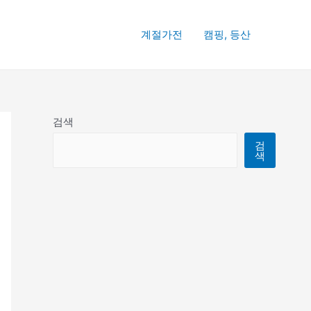
계절가전
캠핑, 등산
검색
검
색