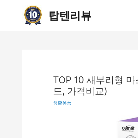
콘
텐
탑텐리뷰
츠
로
건
너
뛰
기
TOP 10 새부리형 
드, 가격비교)
생활용품