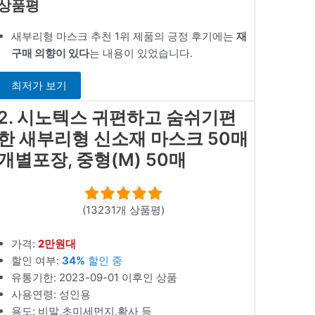
상품평
새부리형 마스크 추천 1위 제품의 긍정 후기에는
재
구매 의향이 있다
는 내용이 있었습니다.
최저가 보기
2. 시노텍스 귀편하고 숨쉬기편
한 새부리형 신소재 마스크 50매
개별포장, 중형(M) 50매
(13231개 상품평)
가격:
2만원대
할인 여부:
34%
할인 중
유통기한: 2023-09-01 이후인 상품
사용연령: 성인용
용도: 비말,초미세먼지,황사 등