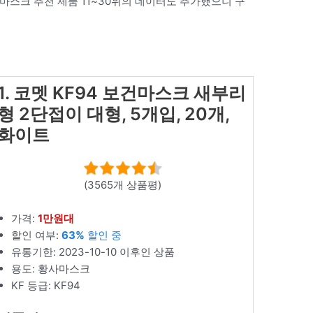
 마스크 추천 제품 11~30위의 데이터도 추가했으니 구
1. 코멧 KF94 보건마스크 새부리
형 2단접이 대형, 5개입, 20개,
화이트
(3565개 상품평)
가격:
1만원대
할인 여부:
63%
할인 중
유통기한: 2023-10-10 이후인 상품
용도: 황사마스크
KF 등급: KF94