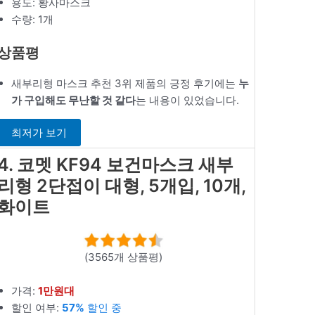
용도: 황사마스크
수량: 1개
상품평
새부리형 마스크 추천 3위 제품의 긍정 후기에는
누
가 구입해도 무난할 것 같다
는 내용이 있었습니다.
최저가 보기
4. 코멧 KF94 보건마스크 새부
리형 2단접이 대형, 5개입, 10개,
화이트
(3565개 상품평)
가격:
1만원대
할인 여부:
57%
할인 중