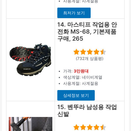
사용계절: 사계절용
최저가 보기
14. 마스티프 작업용 안
전화 MS-68, 기본제품
구매, 265
(732개 상품평)
가격:
3만원대
색상계열: 네이비계열
사용계절: 사계절용
상세정보 보기
15. 벤뚜라 남성용 작업
신발