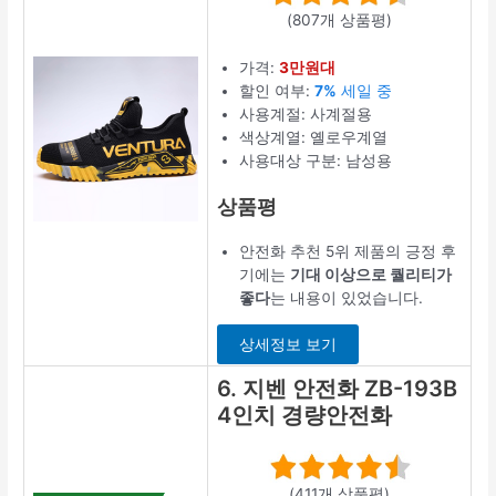
(807개 상품평)
가격:
3만원대
할인 여부:
7%
세일 중
사용계절: 사계절용
색상계열: 옐로우계열
사용대상 구분: 남성용
상품평
안전화 추천 5위 제품의 긍정 후
기에는
기대 이상으로 퀄리티가
좋다
는 내용이 있었습니다.
상세정보 보기
6. 지벤 안전화 ZB-193B
4인치 경량안전화
(411개 상품평)