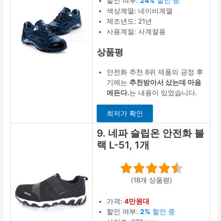
할인 여부:
24%
할인 중
색상계열: 네이비계열
제조년도: 21년
사용계절: 사계절용
상품평
안전화 추천 8위 제품의 긍정 후
기에는
추천받아서 샀는데 마음
에든다.
는 내용이 있었습니다.
최저가 확인
9. 네파 슬립온 안전화 블
랙 L-51, 1개
(18개 상품평)
가격:
4만원대
할인 여부:
2%
할인 중