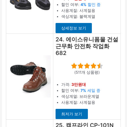
할인 여부:
4%
할인 중
사용계절: 사계절용
색상계열: 블랙계열
상세정보 보기
24. 에이스유니폼몰 건설
근무화 안전화 작업화
682
(511개 상품평)
가격:
3만원대
할인 여부:
7%
세일 중
색상계열: 브라운계열
사용계절: 사계절용
최저가 보기
25. 캠프라인 CP-101N