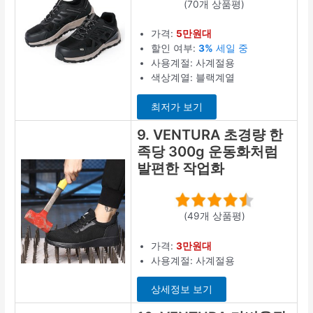
(70개 상품평)
가격:
5만원대
할인 여부:
3%
세일 중
사용계절: 사계절용
색상계열: 블랙계열
최저가 보기
9. VENTURA 초경량 한
족당 300g 운동화처럼
발편한 작업화
(49개 상품평)
가격:
3만원대
사용계절: 사계절용
상세정보 보기