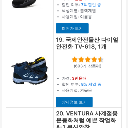
할인 여부:
7%
할인 중
색상계열: 블랙계열
사용계절: 여름용
최저가 보기
19. 국제안전물산 다이얼
안전화 TV-618, 1개
(693개 상품평)
가격:
3만원대
할인 여부:
8%
세일 중
사용계절: 겨울용
상세정보 보기
20. VENTURA 사계절용
운동화처럼 예쁜 작업화
A-1 쿠션깔창