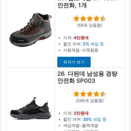
안전화, 1개
(59개 상품평)
가격:
4만원대
할인 여부:
2%
세일 중
사용계절: 사계절용
최저가 보기
26. 다된데 남성용 경량
안전화 SP003
(546개 상품평)
가격:
2만원대
할인 여부:
30%
세일 중
색상계열: 블랙계열