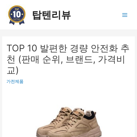
콘
텐
탑텐리뷰
츠
Main
로
건
Men
너
뛰
TOP 10 발편한 경량 안전화 추
기
천 (판매 순위, 브랜드, 가격비
교)
가전제품