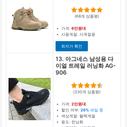
(68개 상품평)
가격:
6만원대
사용계절: 사계절용
최저가 확인
13. 아그네스 남성용 다
이얼 트레일 러닝화 AG-
906
(330개 상품평)
가격:
2만원대
할인 여부:
26%
세일 중
색상계열: 블랙계열
용도: 런닝화