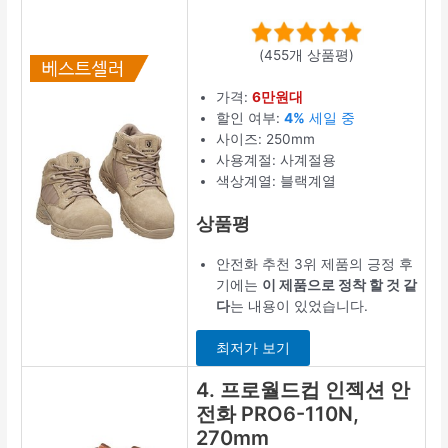
(455개 상품평)
가격:
6만원대
할인 여부:
4%
세일 중
사이즈: 250mm
사용계절: 사계절용
색상계열: 블랙계열
상품평
안전화 추천 3위 제품의 긍정 후
기에는
이 제품으로 정착 할 것 같
다
는 내용이 있었습니다.
최저가 보기
4. 프로월드컵 인젝션 안
전화 PRO6-110N,
270mm