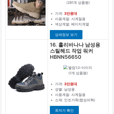
(281개 상품평)
가격:
3만원대
사용계절: 사계절용
색상계열: 베이지계열
상세정보 보기
16. 홀리바나나 남성용
스틸헤드 작업 워커
HBNN56650
(1개 상품평)
가격:
3만원대
성별: 남성용
사용계절: 사계절용
소재: 인조가죽(합성피혁)
최저가 확인