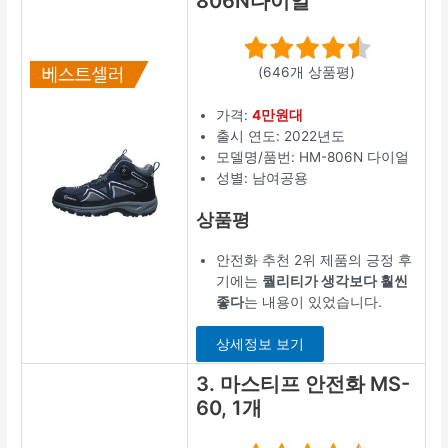
806N다이얼
(646개 상품평)
가격:
4만원대
출시 연도: 2022년도
모델명/품번: HM-806N 다이얼
성별: 남여공용
상품평
안전화 추천 2위 제품의 긍정 후
기에는
퀄리티가 생각보다 훨씬
좋다
는 내용이 있었습니다.
상세정보 보기
3. 마스티프 안전화 MS-
60, 1개