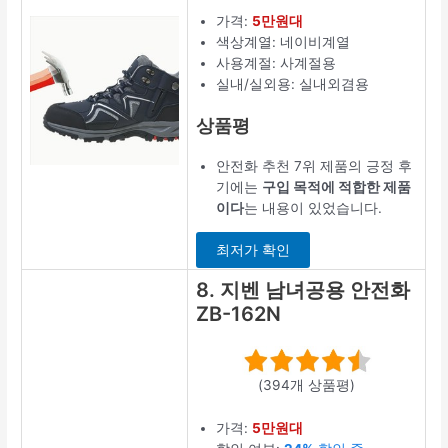
가격:
5만원대
색상계열: 네이비계열
사용계절: 사계절용
실내/실외용: 실내외겸용
상품평
안전화 추천 7위 제품의 긍정 후
기에는
구입 목적에 적합한 제품
이다
는 내용이 있었습니다.
최저가 확인
8. 지벤 남녀공용 안전화
ZB-162N
(394개 상품평)
가격:
5만원대