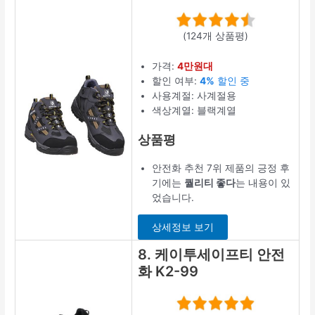
(124개 상품평)
가격:
4만원대
할인 여부:
4%
할인 중
사용계절: 사계절용
색상계열: 블랙계열
상품평
안전화 추천 7위 제품의 긍정 후
기에는
퀄리티 좋다
는 내용이 있
었습니다.
상세정보 보기
8. 케이투세이프티 안전
화 K2-99