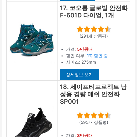
17. 코오롱 글로벌 안전화
F-601D 다이얼, 1개
(291개 상품평)
가격:
5만원대
할인 여부:
1%
할인 중
사이즈: 275mm
상세정보 보기
18. 세이프티프로젝트 남
성용 경량 메쉬 안전화
SP001
(595개 상품평)
가격:
3만원대