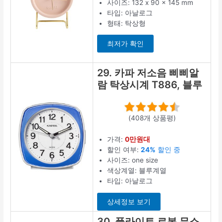
사이즈: 132 x 90 x 145 mm
타입: 아날로그
형태: 탁상형
최저가 확인
29. 카파 저소음 삐삐알
람 탁상시계 T886, 블루
(408개 상품평)
가격:
0만원대
할인 여부:
24%
할인 중
사이즈: one size
색상계열: 블루계열
타입: 아날로그
상세정보 보기
30. 플라이토 로봇 무소