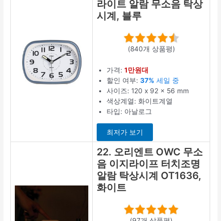
라이트 알람 무소음 탁상
시계, 블루
(840개 상품평)
가격:
1만원대
할인 여부:
37%
세일 중
사이즈: 120 x 92 x 56 mm
색상계열: 화이트계열
타입: 아날로그
최저가 보기
22. 오리엔트 OWC 무소
음 이지라이프 터치조명
알람 탁상시계 OT1636,
화이트
(97개 상품평)