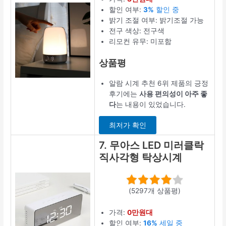
할인 여부:
3%
할인 중
밝기 조절 여부: 밝기조절 가능
전구 색상: 전구색
리모컨 유무: 미포함
상품평
알람 시계 추천 6위 제품의 긍정
후기에는
사용 편의성이 아주 좋
다
는 내용이 있었습니다.
최저가 확인
7. 무아스 LED 미러클락
직사각형 탁상시계
(5297개 상품평)
가격:
0만원대
할인 여부:
16%
세일 중