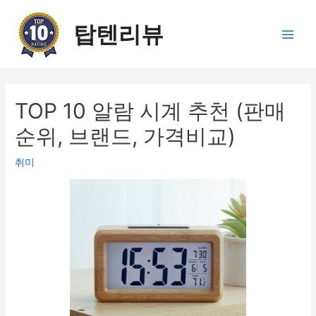
콘
텐
탑텐리뷰
츠
Main
로
건
Men
너
뛰
TOP 10 알람 시계 추천 (판매
기
순위, 브랜드, 가격비교)
취미