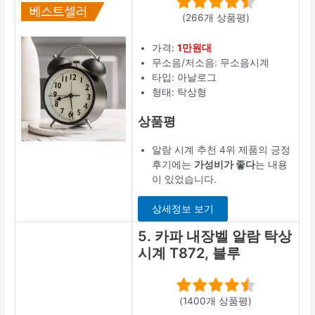
(266개 상품평)
가격:
1만원대
무소음/저소음: 무소음시계
타입: 아날로그
형태: 탁상형
상품평
알람 시계 추천 4위 제품의 긍정
후기에는
가성비가 좋다
는 내용
이 있었습니다.
상세정보 보기
5. 카파 내장벨 알람 탁상
시계 T872, 블루
(1400개 상품평)