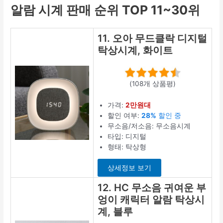
알람 시계 판매 순위 TOP 11~30위
11. 오아 무드클락 디지털
탁상시계, 화이트
(108개 상품평)
가격:
2만원대
할인 여부:
28%
할인 중
무소음/저소음: 무소음시계
타입: 디지털
형태: 탁상형
상세정보 보기
12. HC 무소음 귀여운 부
엉이 캐릭터 알람 탁상시
계, 블루