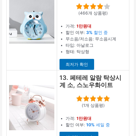
(466개 상품평)
가격:
1만원대
할인 여부:
3%
할인 중
무소음/저소음: 무소음시계
타입: 아날로그
형태: 탁상형
최저가 확인
13. 페테레 알람 탁상시
계 소, 스노우화이트
(1개 상품평)
가격:
1만원대
할인 여부:
10%
세일 중