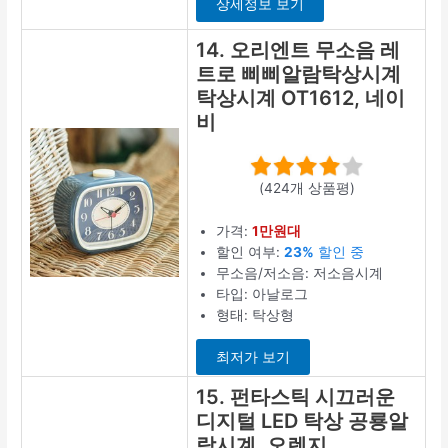
상세정보 보기
14. 오리엔트 무소음 레
트로 삐삐알람탁상시계
탁상시계 OT1612, 네이
비
(424개 상품평)
가격:
1만원대
할인 여부:
23%
할인 중
무소음/저소음: 저소음시계
타입: 아날로그
형태: 탁상형
최저가 보기
15. 펀타스틱 시끄러운
디지털 LED 탁상 공룡알
람시계, 오렌지