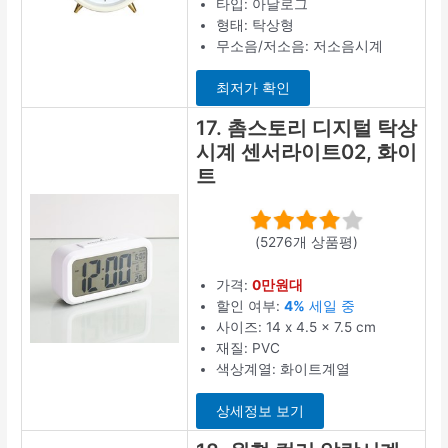
타입: 아날로그
형태: 탁상형
무소음/저소음: 저소음시계
최저가 확인
17. 촘스토리 디지털 탁상
시계 센서라이트02, 화이
트
(5276개 상품평)
가격:
0만원대
할인 여부:
4%
세일 중
사이즈: 14 x 4.5 x 7.5 cm
재질: PVC
색상계열: 화이트계열
상세정보 보기