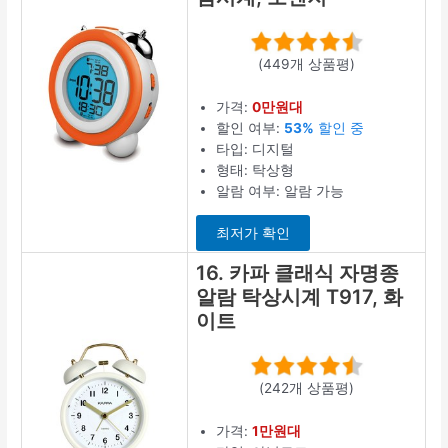
(449개 상품평)
가격:
0만원대
할인 여부:
53%
할인 중
타입: 디지털
형태: 탁상형
알람 여부: 알람 가능
최저가 확인
16. 카파 클래식 자명종
알람 탁상시계 T917, 화
이트
(242개 상품평)
가격:
1만원대