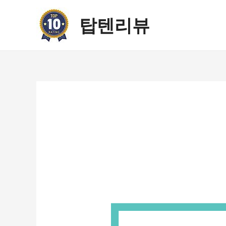
콘
텐
탑텐리뷰
츠
로
건
너
뛰
기