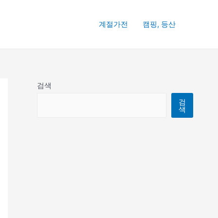
계절가전
캠핑, 등산
검색
검
색