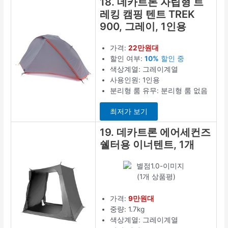
18. 데카트론 자립형 트
레킹 캠핑 텐트 TREK
900, 그레이, 1인용
가격:
22만원대
할인 여부:
10%
할인 중
색상계열: 그레이계열
사용인원: 1인용
분리형 룸 유무: 분리형 룸 없음
최저가 보기
19. 데카트론 에어세컨즈
쉘터용 이너텐트, 1개
(1개 상품평)
가격:
9만원대
중량: 1.7kg
색상계열: 그레이계열