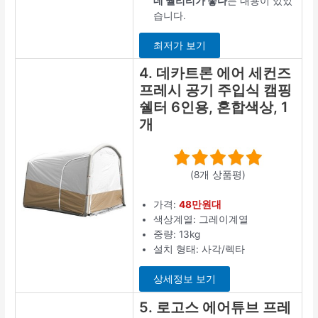
데 퀄리티가 좋다
는 내용이 있었
습니다.
최저가 보기
4. 데카트론 에어 세컨즈
프레시 공기 주입식 캠핑
쉘터 6인용, 혼합색상, 1
개
(8개 상품평)
가격:
48만원대
색상계열: 그레이계열
중량: 13kg
설치 형태: 사각/렉타
상세정보 보기
5. 로고스 에어튜브 프레