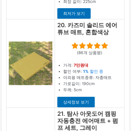
최장 길이: 225cm
최저가 보기
20. 카즈미 솔리드 에어
튜브 매트, 혼합색상
(86개 상품평)
가격:
7만원대
할인 여부:
1%
할인 중
야외용 매트종류: 자충매트
가로길이: 190cm
두께: 5cm
상세정보 보기
21. 탐사 아웃도어 캠핑
자동충전 에어매트 + 펌
프 세트, 그레이