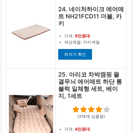
24. 네이처하이크 에어매
트 NH21FCD11 더블, 카
키
가격:
9만원대
색상계열: 카키계열
최저가 확인
25. 아리코 차박캠핑 물
결무늬 에어매트 하단 롱
블럭 일체형 세트, 베이
지, 1세트
(319개 상품평)
가격:
4만원대