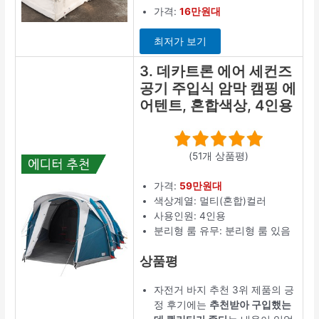
가격:
16만원대
최저가 보기
3. 데카트론 에어 세컨즈
공기 주입식 암막 캠핑 에
어텐트, 혼합색상, 4인용
(51개 상품평)
가격:
59만원대
색상계열: 멀티(혼합)컬러
사용인원: 4인용
분리형 룸 유무: 분리형 룸 있음
상품평
자전거 바지 추천 3위 제품의 긍
정 후기에는
추천받아 구입했는