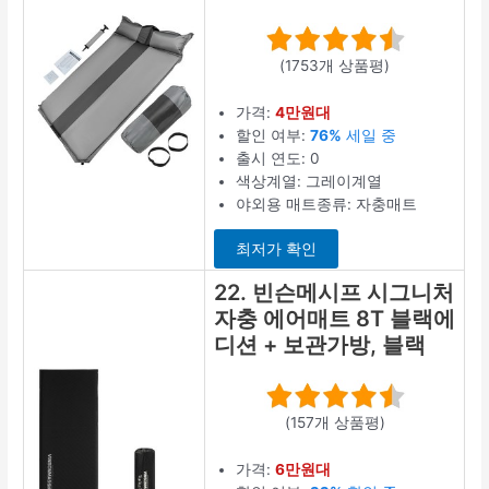
(1753개 상품평)
가격:
4만원대
할인 여부:
76%
세일 중
출시 연도: 0
색상계열: 그레이계열
야외용 매트종류: 자충매트
최저가 확인
22. 빈슨메시프 시그니처
자충 에어매트 8T 블랙에
디션 + 보관가방, 블랙
(157개 상품평)
가격:
6만원대