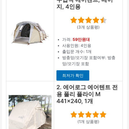
지, 4인용
(3개 상품평)
가격:
59만원대
사용인원: 4인용
출입문 개수: 1개
방충망/모기장 포함여부: 방충
망/모기장 포함
최저가 확인
2. 에어로그 에어텐트 전
용 폴리 플라이 M
441×240, 1개
(1개 상품평)