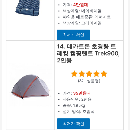
가격:
4만원대
색상계열: 네이비계열
야외용 매트종류: 에어매트
색상계열: 그레이계열
최저가 확인
14. 데카트론 초경량 트
레킹 캠핑텐트 Trek900,
2인용
(8개 상품평)
가격:
35만원대
사용인원: 2인용
중량: 1.95kg
설치 방식: 조립식
최저가 확인