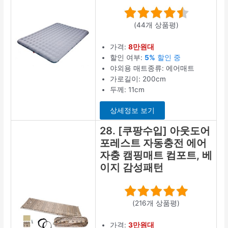
(44개 상품평)
가격:
8만원대
할인 여부:
5%
할인 중
야외용 매트종류: 에어매트
가로길이: 200cm
두께: 11cm
상세정보 보기
28. [쿠팡수입] 아웃도어
포레스트 자동충전 에어
자충 캠핑매트 컴포트, 베
이지 감성패턴
(216개 상품평)
가격:
3만원대