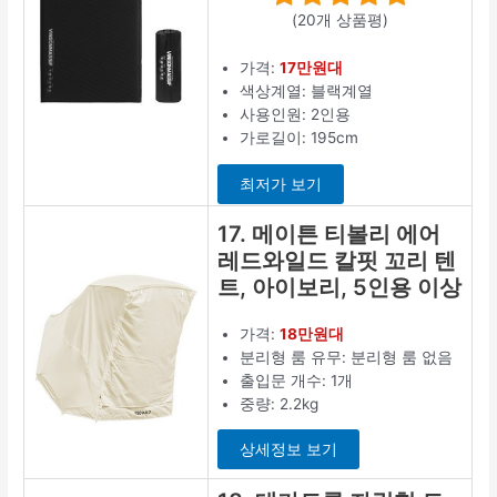
(20개 상품평)
가격:
17만원대
색상계열: 블랙계열
사용인원: 2인용
가로길이: 195cm
최저가 보기
17. 메이튼 티볼리 에어
레드와일드 칼핏 꼬리 텐
트, 아이보리, 5인용 이상
가격:
18만원대
분리형 룸 유무: 분리형 룸 없음
출입문 개수: 1개
중량: 2.2kg
상세정보 보기