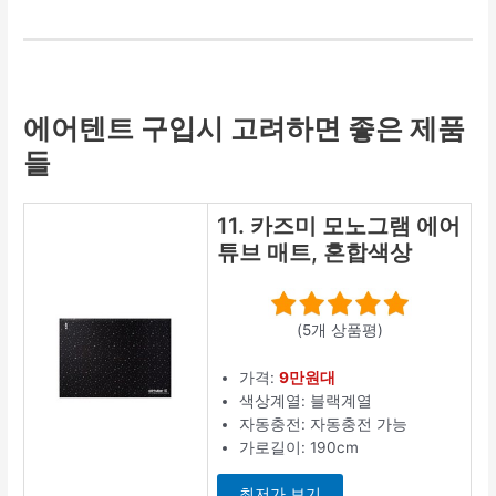
에어텐트 구입시 고려하면 좋은 제품
들
11. 카즈미 모노그램 에어
튜브 매트, 혼합색상
(5개 상품평)
가격:
9만원대
색상계열: 블랙계열
자동충전: 자동충전 가능
가로길이: 190cm
최저가 보기