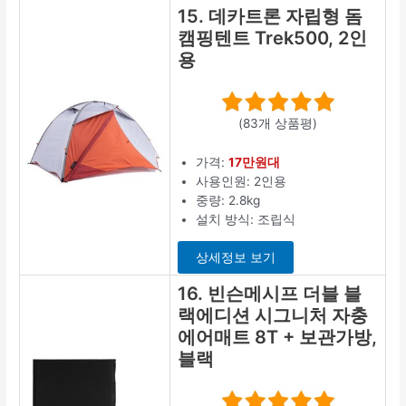
15. 데카트론 자립형 돔
캠핑텐트 Trek500, 2인
용
(83개 상품평)
가격:
17만원대
사용인원: 2인용
중량: 2.8kg
설치 방식: 조립식
상세정보 보기
16. 빈슨메시프 더블 블
랙에디션 시그니처 자충
에어매트 8T + 보관가방,
블랙