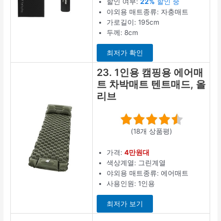
할인 여부:
22%
할인 중
야외용 매트종류: 자충매트
가로길이: 195cm
두께: 8cm
최저가 확인
23. 1인용 캠핑용 에어매
트 차박매트 텐트매드, 올
리브
(18개 상품평)
가격:
4만원대
색상계열: 그린계열
야외용 매트종류: 에어매트
사용인원: 1인용
최저가 보기