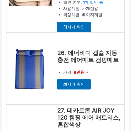
할인 여부:
1%
할인 중
사용계절: 사계절용
색상계열: 베이지계열
최저가 확인
26. 에너바디 캡슐 자동
충전 에어매트 캠핑매트
가격:
8만원대
최저가 확인
27. 데카트론 AIR JOY
120 캠핑 에어 매트리스,
혼합색상