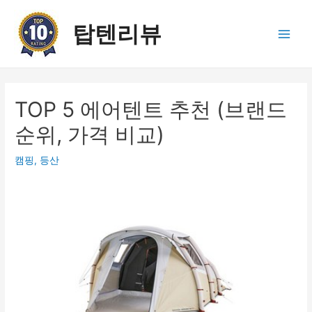
콘
텐
탑텐리뷰
츠
Main
로
건
Men
너
뛰
TOP 5 에어텐트 추천 (브랜드
기
순위, 가격 비교)
캠핑, 등산