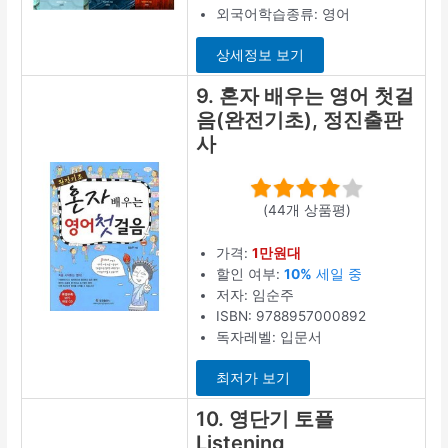
외국어학습종류: 영어
상세정보 보기
9. 혼자 배우는 영어 첫걸
음(완전기초), 정진출판
사
(44개 상품평)
가격:
1만원대
할인 여부:
10%
세일 중
저자: 임순주
ISBN: 9788957000892
독자레벨: 입문서
최저가 보기
10. 영단기 토플
Listening