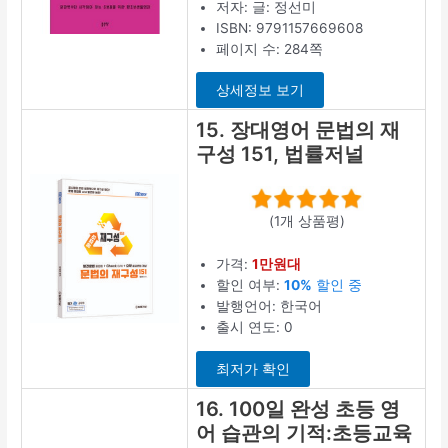
저자: 글: 정선미
ISBN: 9791157669608
페이지 수: 284쪽
상세정보 보기
15. 장대영어 문법의 재
구성 151, 법률저널
(1개 상품평)
가격:
1만원대
할인 여부:
10%
할인 중
발행언어: 한국어
출시 연도: 0
최저가 확인
16. 100일 완성 초등 영
어 습관의 기적:초등교육