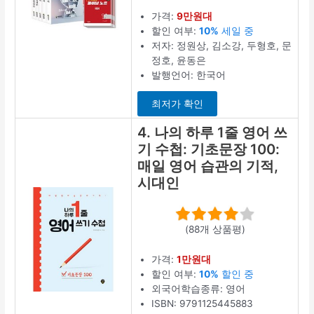
가격:
9만원대
할인 여부:
10%
세일 중
저자: 정원상, 김소강, 두형호, 문
정호, 윤동은
발행언어: 한국어
최저가 확인
4. 나의 하루 1줄 영어 쓰
기 수첩: 기초문장 100:
매일 영어 습관의 기적,
시대인
(88개 상품평)
가격:
1만원대
할인 여부:
10%
할인 중
외국어학습종류: 영어
ISBN: 9791125445883