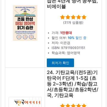
잡는 4단계 영어 공부법,
비에이블
(31개 상품평)
가격:
1만원대
할인 여부:
10%
할인 중
저자: 이은경
ISBN: 9791190931151
학습과목: 영어영역
최저가 확인
24. 기탄교육/(전5권)기
탄국어 F단계 1-5집 (초
등 2~3학년) /학습/참고
서/초등학교/초등2학년/
국, 기탄교육