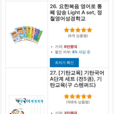
26. 요한복음 영어로 통
째 암송 Light A set, 정
철영어성경학교
(6개 상품평)
가격:
6만원대
할인 여부:
8%
세일 중
최저가 확인
27. [기탄교육] 기탄국어
A단계 세트 (전5권), 기
탄교육(구 스텐퍼드)
(108개 상품평)
가격:
3만원대