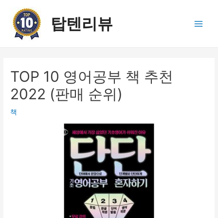
콘
텐
탑텐리뷰
츠
Main
로
건
Men
너
뛰
TOP 10 영어공부 책 추천
기
2022 (판매 순위)
책