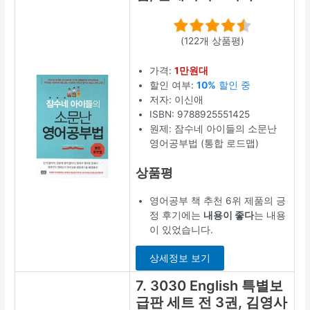
(122개 상품평)
가격:
1만원대
할인 여부:
10%
할인 중
저자: 이신애
ISBN: 9788925551425
원제: 잠수네 아이들의 소문난
영어공부법 (통합 로드맵)
상품평
영어공부 책 추천 6위 제품의 긍
정 후기에는
내용이 좋다
는 내용
이 있었습니다.
상세정보 보기
7. 3030 English 특별보
급판 세트 전 3권, 김영사