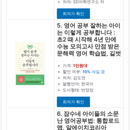
저자: SD어학연구소 저
최저가 확인
5. 영어 공부 잘하는 아이
는 이렇게 공부합니다 :
초2 때 시작해 4년 만에
수능 모의고사 만점 받은
문해력 영어 학습법, 길벗
가격:
1만원대
할인 여부:
10%
세일 중
저자: 김도연
발행언어: 한국어
도서형태: 반양장
최저가 확인
6. 잠수네 아이들의 소문
난 영어공부법: 통합로드
맵, 알에이치코리아