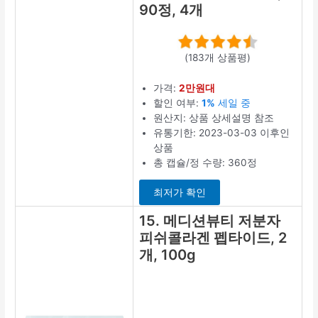
저분자콜라겐펩타이드 판매 순위
TOP 11~30위
11. 순수식품
엘라스틴 데
스모신 저분
자 피쉬 콜라
겐 히알루론
산 밀크세라
마이드, 120
개, 2g
(1392개 상품평)
가격:
2만원대
할인 여부:
62%