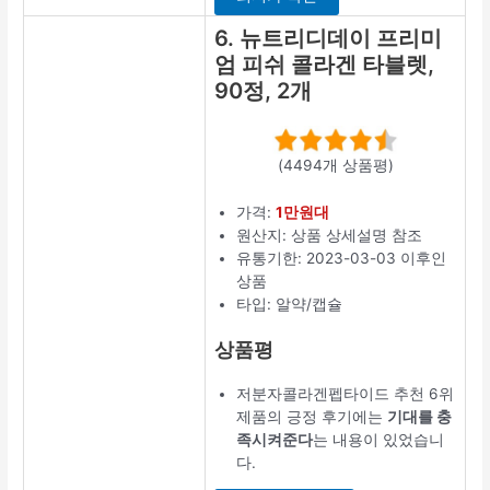
저분자콜라겐펩
타이드 추천 4
위 제품의 긍정
후기에는
구입
목적에 딱 맞는
다
는 내용이 있
었습니다.
상세정보 보
기
5. 홀리데이
즈 프리미엄
콜라겐, 120
정, 2개
(15255개 상품평)