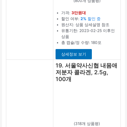
(183개 상품평)
가격:
2만원대
할인 여부:
1%
세일 중
원산지: 상품 상
세설명 참조
유통기한:
2023-03-03 이
후인 상품
총 캡슐/정 수
량: 360정
최저가 확인
15. 메디션뷰
티 저분자 피
쉬콜라겐 펩
타이드, 2개,
100g