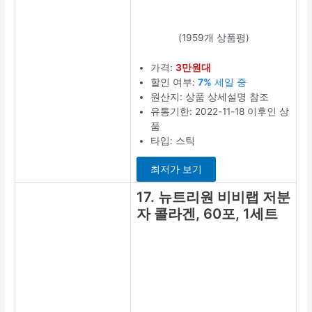
(173개 상품평)
가격:
3만원대
할인 여부:
41%
세일 중
원산지: 상품 상
세설명 참조
유통기한:
2023-09-19 이
후인 상품
타입: 젤리
최저가 보기
13. 대웅생명
과학 어류 저
분자 피쉬 콜
라겐 펩타이
드, 2g, 90개