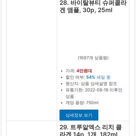
후인 상품
타입: 스틱
최저가 확인
22. 뉴트리커
먼 어린 콜라
겐 3270mg
저분자 피쉬
콜라겐 펩타
이드, 5g,
120포
(171개 상품평)
가격:
8만원대