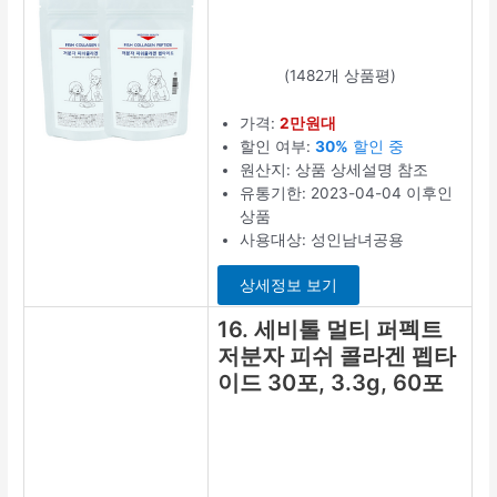
세일 중
원산지: 상품 상
세설명 참조
유통기한:
2023-08-17 이
후인 상품
콜라겐 맛: 사과
맛
최저가 보기
12. 석류 저분
자 피쉬콜라
겐 펩타이드
젤리스틱 먹
는 어류 어린
자연해답,
200g, 6박스