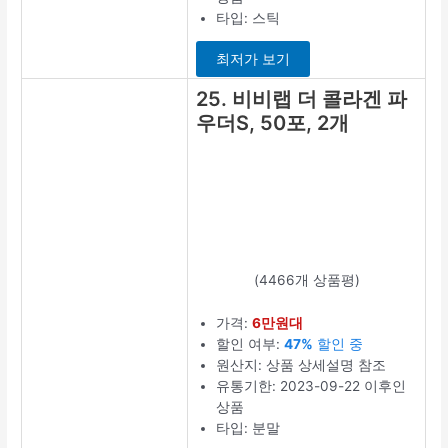
100개
(318개 상품평)
가격:
1만원대
할인 여부:
5%
세일 중
원산지: 상품 상
세설명 참조
유통기한:
2023-10-04 이
후인 상품
개당 중량: 2.5g
최저가 보기