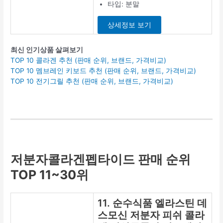
겐 펩타이드,
150g, 1개
(92개 상품평)
가격:
1만원대
할인 여부:
15%
세일 중
원산지: 상품 상
세설명 참조
유통기한:
2022-11-22 이
후인 상품
개당 중량: 150g
최저가 보기
9. 뉴네이처
464달톤 저