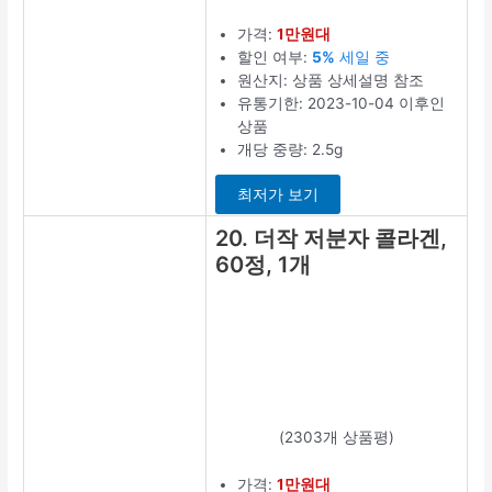
(1482개 상품평)
가격:
2만원대
할인 여부:
30%
할인 중
원산지: 상품 상
세설명 참조
유통기한:
2023-04-04 이
후인 상품
사용대상: 성인
남녀공용
상세정보 보
기