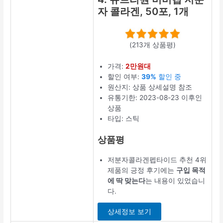
(1259개 상품평)
가격:
2만원대
할인 여부:
52%
할인 중
원산지: 상품 상
세설명 참조
유통기한:
2023-06-13 이
후인 상품
타입: 알약/캡슐
상품평
저분자콜라겐펩
타이드 추천 3
위 제품의 긍정
후기에는
재구
매 의향이 있다
는 내용이 있었
습니다.