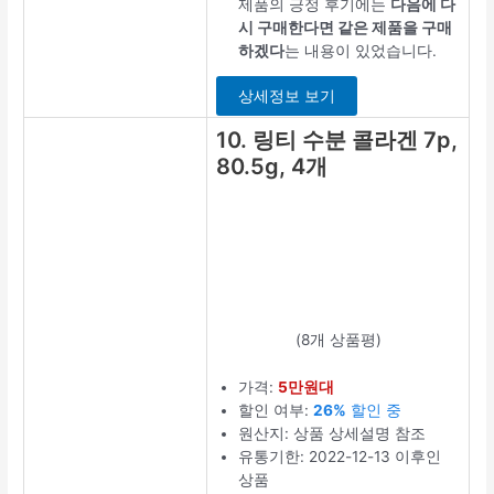
원산지: 상품 상
세설명 참조
유통기한:
2022-11-14 이
후인 상품
타입: 스틱
상품평
저분자콜라겐펩
타이드 추천 7위
제품의 긍정 후
기에는
주변에
도 추천해 줬다
는 내용이 있었
습니다.
최저가 보기
8. 지웨이 슈
가 먹는 저분
자 피쉬콜라