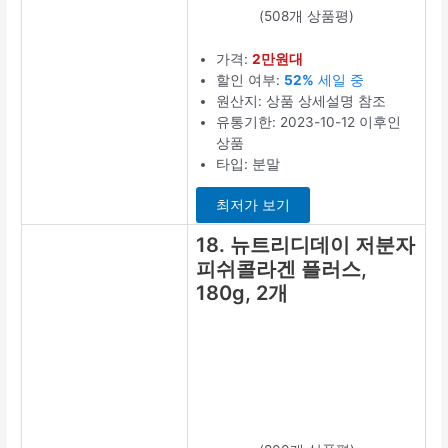
(54개 상품평)
가격:
2만원대
할인 여부:
5%
할인 중
원산지: 상품 상
세설명 참조
유통기한:
2023-09-13 이
후인 상품
사용대상: 범용
최저가 보기
14. 뉴트리디
데이 프리미
엄 피쉬 콜라
겐 타블렛,
90정, 4개