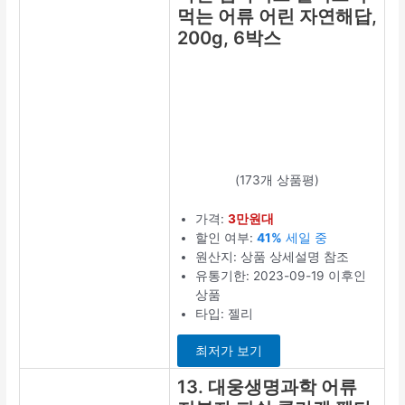
저분자콜라겐펩
타이드 추천 9
위 제품의 긍정
후기에는
다음
에 다시 구매한
다면 같은 제품
을 구매하겠다
는 내용이 있었
습니다.
상세정보 보
기
10. 링티 수분
콜라겐 7p,
80.5g, 4개
(8개 상품평)
가격:
5만원대