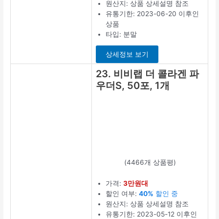
세일 중
원산지: 상품 상
세설명 참조
유통기한:
2023-10-12 이
후인 상품
타입: 분말
최저가 보기
18. 뉴트리디
데이 저분자
피쉬콜라겐
플러스,
180g, 2개