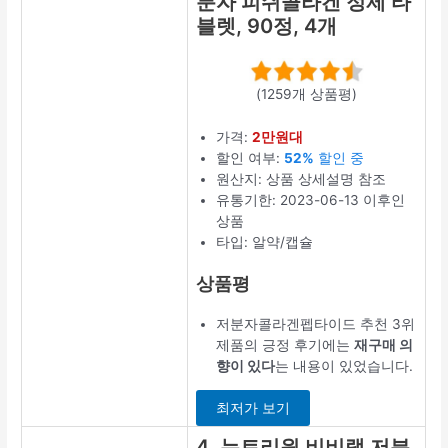
가격:
2만원대
할인 여부:
40%
세일 중
원산지: 상품 상
세설명 참조
유통기한:
2023-05-12 이
후인 상품
타입: 스틱
최저가 확인
3. 순수식품
500달톤 저
분자 피쉬콜
라겐 정제 타
블렛, 90정,
4개