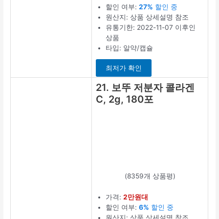
16. 세비톨 멀
티 퍼펙트 저
분자 피쉬 콜
라겐 펩타이
드 30포,
3.3g, 60포
(1959개 상품평)
가격:
3만원대
할인 여부:
7%
세일 중
원산지: 상품 상
세설명 참조
유통기한: