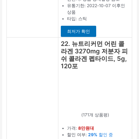
2022-11-18 이
후인 상품
타입: 스틱
최저가 보기
17. 뉴트리원
비비랩 저분
자 콜라겐,
60포, 1세트
(508개 상품평)
가격:
2만원대
할인 여부:
52%