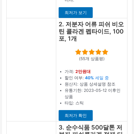
상품평
저분자콜라겐펩
타이드 추천 1위
제품의 긍정 후
기에는
비교해
보고 사길 잘했
다
는 내용이 있
었습니다.
최저가 보기
2. 저분자 어
류 피쉬 비오
틴 콜라겐 펩
타이드, 100
포, 1개
(55개 상품평)