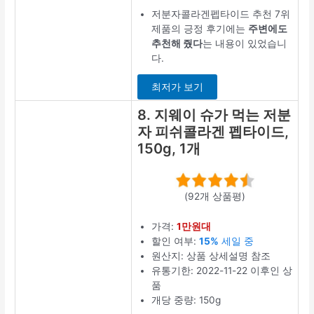
6. 뉴트리디
데이 프리미
엄 피쉬 콜라
겐 타블렛,
90정, 2개
(4494개 상품평)
가격:
1만원대
원산지: 상품 상
세설명 참조
유통기한:
2023-03-03 이
후인 상품
타입: 알약/캡슐
상품평
저분자콜라겐펩