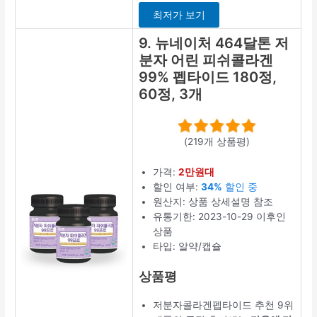
타이드 추천 6
위 제품의 긍정
후기에는
기대
를 충족시켜준
다
는 내용이 있
었습니다.
상세정보 보
기
7. 라이프케
어 저분자 피
쉬 콜라겐C,
3g, 180개
(3355개 상품평)
가격:
3만원대
할인 여부:
9%
세일 중