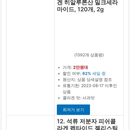
분자 어린 피
쉬콜라겐
99% 펩타이
드 180정, 60
정, 3개
(219개 상품평)
가격:
2만원대
할인 여부:
34%
할인 중
원산지: 상품 상
세설명 참조
유통기한:
2023-10-29 이
후인 상품
타입: 알약/캡슐
상품평