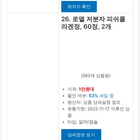
20. 더작 저분
자 콜라겐,
60정, 1개
(2303개 상품평)
가격:
1만원대
할인 여부:
27%
할인 중
원산지: 상품 상
세설명 참조
유통기한:
2022-11-07 이
후인 상품
타입: 알약/캡슐