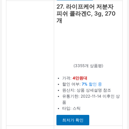
최저가 확인
21. 보뚜 저분
자 콜라겐 C,
2g, 180포
(8359개 상품평)
가격:
2만원대
할인 여부:
6%
할인 중
원산지: 상품 상
세설명 참조
유통기한:
2022-10-07 이