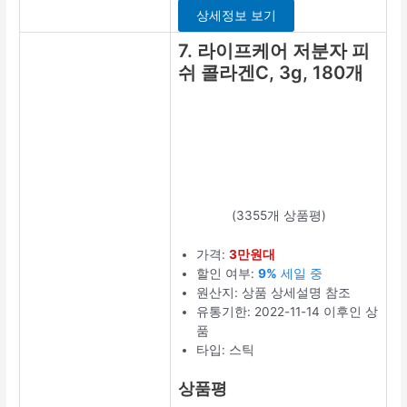
가격:
1만원대
할인 여부:
75%
할인 중
원산지: 상품 상
세설명 참조
유통기한:
2023-05-17 이
후인 상품
타입: 알약/캡슐
상품평
저분자콜라겐펩
타이드 추천 5위
제품의 긍정 후
기에는
제품의
퀄리티가 좋다
는 내용이 있었
습니다.
최저가 확인