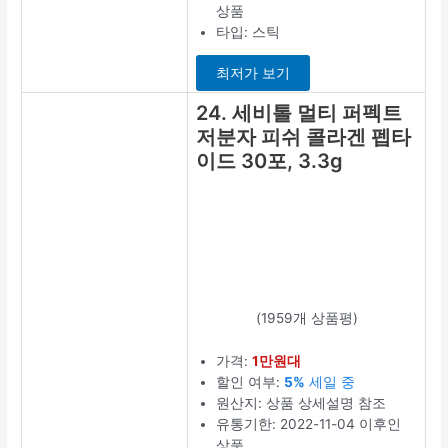
(800개 상품평)
가격:
3만원대
할인 여부:
2%
할인 중
원산지: 상품 상
세설명 참조
유통기한:
2023-02-25 이
후인 상품
총 캡슐/정 수
량: 180포
상세정보 보
기
19. 서울약사
신협 내몸애
저분자 콜라
겐, 2.5g,