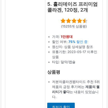
최저가 보기
4. 뉴트리원
비비랩 저분
자 콜라겐,
50포, 1개
(213개 상품평)
가격:
2만원대
할인 여부:
39%
할인 중
원산지: 상품 상
세설명 참조
유통기한:
2023-08-23 이
후인 상품
타입: 스틱
상품평