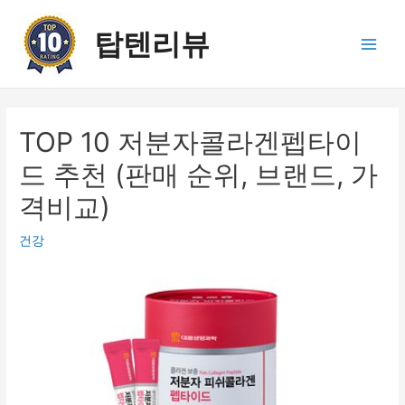
콘
텐
탑텐리뷰
츠
Main
로
건
Men
너
뛰
TOP 10 저분자콜라겐펩타이
기
드 추천 (판매 순위, 브랜드, 가
격비교)
건강