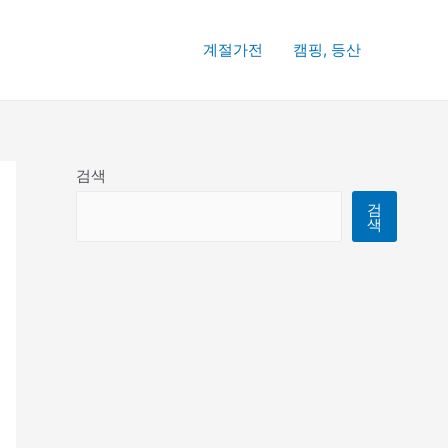
계절가전
캠핑, 등산
검색
검
색