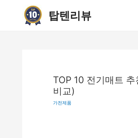
콘
텐
탑텐리뷰
츠
로
건
너
뛰
기
TOP 10 전기매트 추
비교)
가전제품