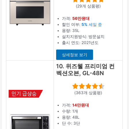
(29개 상품평)
가격:
56만원대
할인 여부:
5%
세일 중
용량: 35L
설치지원방식: 방문설치
출시 연도: 2021년도
상세정보 보기
10. 위즈웰 프리미엄 컨
벡션오븐, GL-48N
(363개 상품평)
가격:
14만원대
수량: 1개
용량: 48L
단 수: 3단