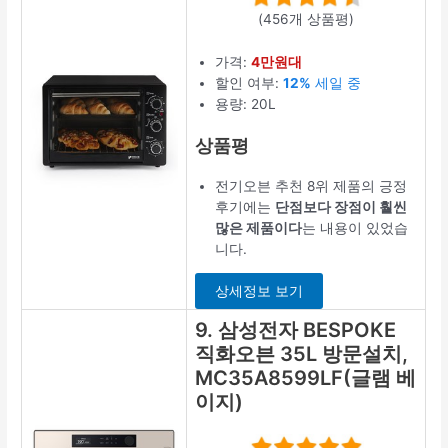
(456개 상품평)
가격:
4만원대
할인 여부:
12%
세일 중
용량: 20L
상품평
전기오븐 추천 8위 제품의 긍정
후기에는
단점보다 장점이 훨씬
많은 제품이다
는 내용이 있었습
니다.
상세정보 보기
9. 삼성전자 BESPOKE
직화오븐 35L 방문설치,
MC35A8599LF(글램 베
이지)