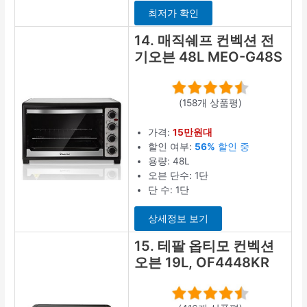
최저가 확인
14. 매직쉐프 컨벡션 전
기오븐 48L MEO-G48S
(158개 상품평)
가격:
15만원대
할인 여부:
56%
할인 중
용량: 48L
오븐 단수: 1단
단 수: 1단
상세정보 보기
15. 테팔 옵티모 컨벡션
오븐 19L, OF4448KR