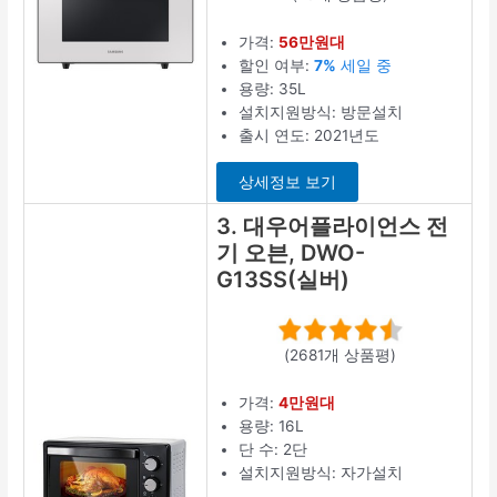
가격:
56만원대
할인 여부:
7%
세일 중
용량: 35L
설치지원방식: 방문설치
출시 연도: 2021년도
상세정보 보기
3. 대우어플라이언스 전
기 오븐, DWO-
G13SS(실버)
(2681개 상품평)
가격:
4만원대
용량: 16L
단 수: 2단
설치지원방식: 자가설치