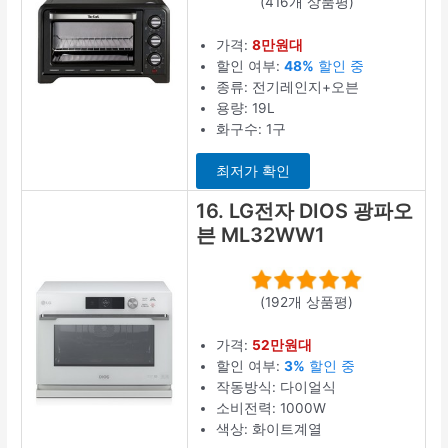
(416개 상품평)
가격:
8만원대
할인 여부:
48%
할인 중
종류: 전기레인지+오븐
용량: 19L
화구수: 1구
최저가 확인
16. LG전자 DIOS 광파오
븐 ML32WW1
(192개 상품평)
가격:
52만원대
할인 여부:
3%
할인 중
작동방식: 다이얼식
소비전력: 1000W
색상: 화이트계열