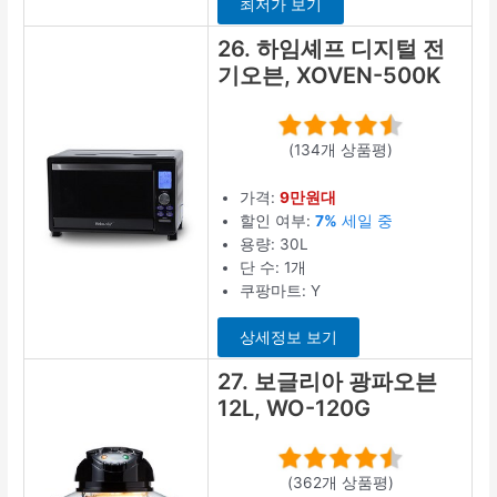
최저가 보기
26. 하임셰프 디지털 전
기오븐, XOVEN-500K
(134개 상품평)
가격:
9만원대
할인 여부:
7%
세일 중
용량: 30L
단 수: 1개
쿠팡마트: Y
상세정보 보기
27. 보글리아 광파오븐
12L, WO-120G
(362개 상품평)