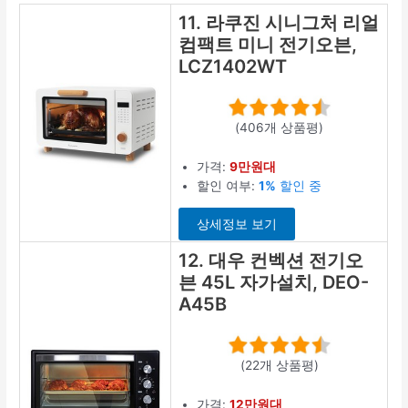
11. 라쿠진 시니그처 리얼
컴팩트 미니 전기오븐,
LCZ1402WT
(406개 상품평)
가격:
9만원대
할인 여부:
1%
할인 중
상세정보 보기
12. 대우 컨벡션 전기오
븐 45L 자가설치, DEO-
A45B
(22개 상품평)
가격:
12만원대