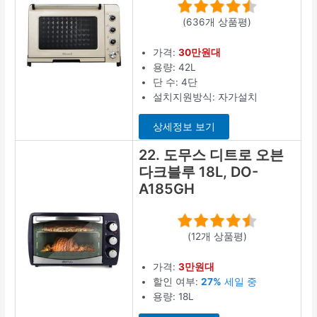
(636개 상품평)
가격:
30만원대
용량: 42L
단 수: 4단
설치지원방식: 자가설치
상세정보 보기
22. 도무스 디트로 오븐
다크블루 18L, DO-
A185GH
(12개 상품평)
가격:
3만원대
할인 여부:
27%
세일 중
용량: 18L