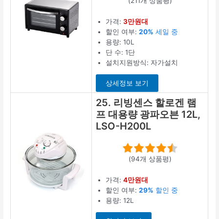
(211개 상품평)
가격:
3만원대
할인 여부:
20%
세일 중
용량: 10L
단 수: 1단
설치지원방식: 자가설치
상세정보 보기
25. 리빙센스 할로겐 램
프 대용량 광파오븐 12L,
LSO-H200L
(94개 상품평)
가격:
4만원대
할인 여부:
29%
할인 중
용량: 12L