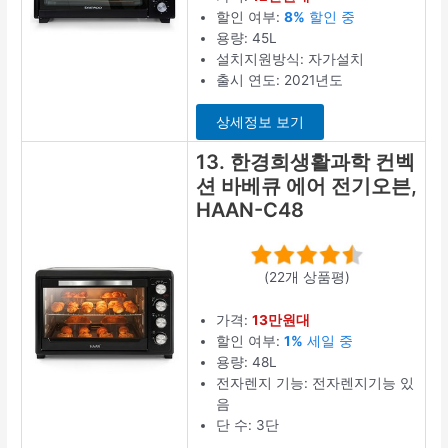
할인 여부:
8%
할인 중
용량: 45L
설치지원방식: 자가설치
출시 연도: 2021년도
상세정보 보기
13. 한경희생활과학 컨벡
션 바베큐 에어 전기오븐,
HAAN-C48
(22개 상품평)
가격:
13만원대
할인 여부:
1%
세일 중
용량: 48L
전자렌지 기능: 전자렌지기능 있
음
단 수: 3단