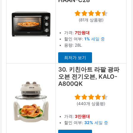
(81개 상품평)
가격:
7만원대
할인 여부:
1%
세일 중
용량: 28L
최저가 보기
30. 키친아트 라팔 광파
오븐 전기오븐, KALO-
A800QK
(440개 상품평)
가격:
3만원대
할인 여부:
32%
세일 중