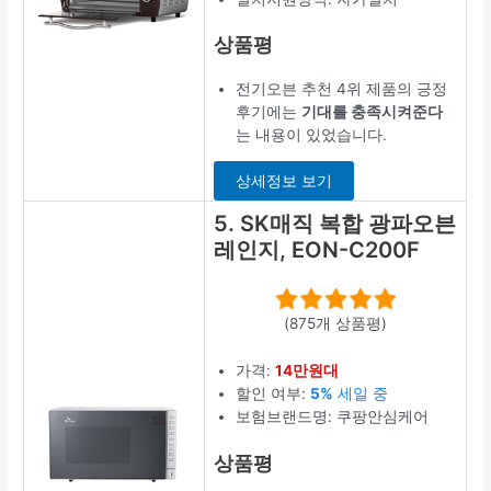
상품평
전기오븐 추천 4위 제품의 긍정
후기에는
기대를 충족시켜준다
는 내용이 있었습니다.
상세정보 보기
5. SK매직 복합 광파오븐
레인지, EON-C200F
(875개 상품평)
가격:
14만원대
할인 여부:
5%
세일 중
보험브랜드명: 쿠팡안심케어
상품평