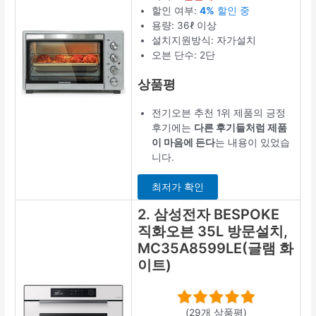
할인 여부:
4%
할인 중
용량: 36ℓ 이상
설치지원방식: 자가설치
오븐 단수: 2단
상품평
전기오븐 추천 1위 제품의 긍정
후기에는
다른 후기들처럼 제품
이 마음에 든다
는 내용이 있었습
니다.
최저가 확인
2. 삼성전자 BESPOKE
직화오븐 35L 방문설치,
MC35A8599LE(글램 화
이트)
(29개 상품평)