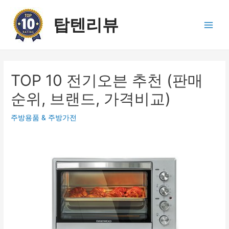
콘
텐
탑텐리뷰
츠
Main
로
건
Men
너
뛰
TOP 10 전기오븐 추천 (판매
기
순위, 브랜드, 가격비교)
주방용품 & 주방가전