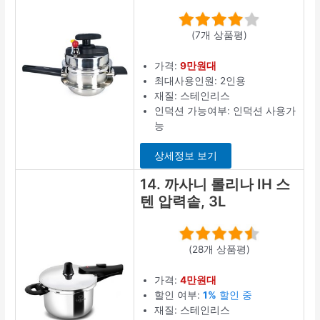
(7개 상품평)
가격:
9만원대
최대사용인원: 2인용
재질: 스테인리스
인덕션 가능여부: 인덕션 사용가
능
상세정보 보기
14. 까사니 롤리나 IH 스
텐 압력솥, 3L
(28개 상품평)
가격:
4만원대
할인 여부:
1%
할인 중
재질: 스테인리스