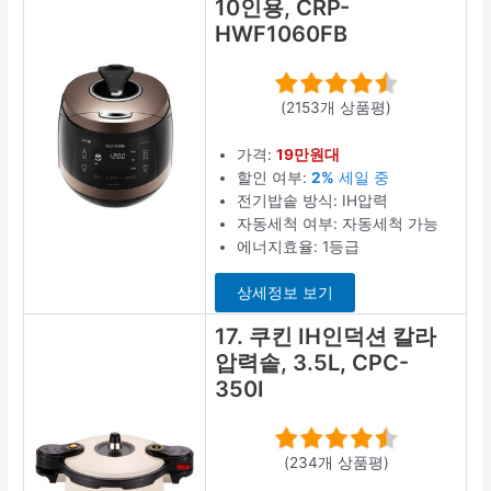
10인용, CRP-
HWF1060FB
(2153개 상품평)
가격:
19만원대
할인 여부:
2%
세일 중
전기밥솥 방식: IH압력
자동세척 여부: 자동세척 가능
에너지효율: 1등급
상세정보 보기
17. 쿠킨 IH인덕션 칼라
압력솥, 3.5L, CPC-
350I
(234개 상품평)