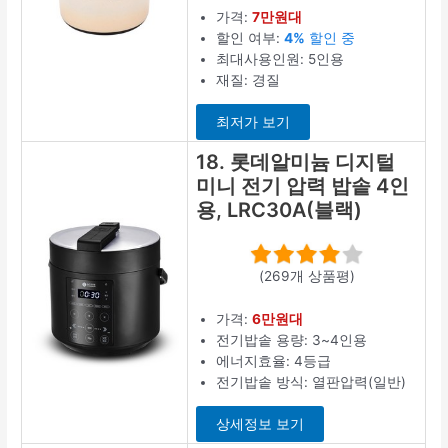
가격:
7만원대
할인 여부:
4%
할인 중
최대사용인원: 5인용
재질: 경질
최저가 보기
18. 롯데알미늄 디지털
미니 전기 압력 밥솥 4인
용, LRC30A(블랙)
(269개 상품평)
가격:
6만원대
전기밥솥 용량: 3~4인용
에너지효율: 4등급
전기밥솥 방식: 열판압력(일반)
상세정보 보기