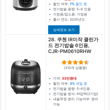
할인 여부:
7%
할인 중
전기밥솥 용량: 5~6 인용
가정용/업소용: 가정용
출시 연도: 2020년도
상세정보 보기
28. 쿠첸 IR미작 클린가
드 전기밥솥 6인용,
CJR-PM0610RHW
(310개 상품평)
가격:
33만원대
할인 여부:
3%
세일 중
전기밥솥 용량: 5~6인용
전기밥솥 방식: IH압력(2기압)
내솥뚜껑 분리 가능여부: 분리
가능