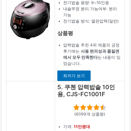
전기밥솥 용량: 9~10인용
내솥뚜껑 분리 가능여부: 분리
가능
전기밥솥 방식: 열판압력(일반)
상품평
압력밥솥 추천 4위 제품의 긍정
후기에는
사용 편의성과 품질면
에서 모두 만족한다
는 내용이 있
었습니다.
최저가 보기
5. 쿠첸 압력밥솥 10인
용, CJS-FC1001F
(6099개 상품평)
가격:
11만원대