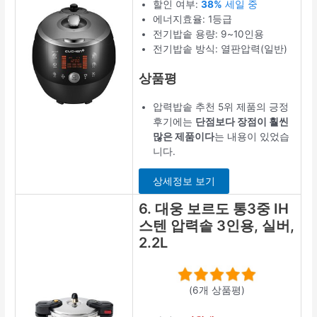
할인 여부:
38%
세일 중
에너지효율: 1등급
전기밥솥 용량: 9~10인용
전기밥솥 방식: 열판압력(일반)
상품평
압력밥솥 추천 5위 제품의 긍정
후기에는
단점보다 장점이 훨씬
많은 제품이다
는 내용이 있었습
니다.
상세정보 보기
6. 대웅 보르도 통3중 IH
스텐 압력솥 3인용, 실버,
2.2L
(6개 상품평)