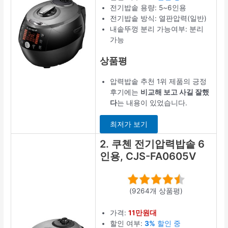
전기밥솥 용량: 5~6인용
전기밥솥 방식: 열판압력(일반)
내솥뚜껑 분리 가능여부: 분리
가능
상품평
압력밥솥 추천 1위 제품의 긍정
후기에는
비교해 보고 사길 잘했
다
는 내용이 있었습니다.
최저가 보기
2. 쿠첸 전기압력밥솥 6
인용, CJS-FA0605V
(9264개 상품평)
가격:
11만원대
할인 여부:
3%
할인 중