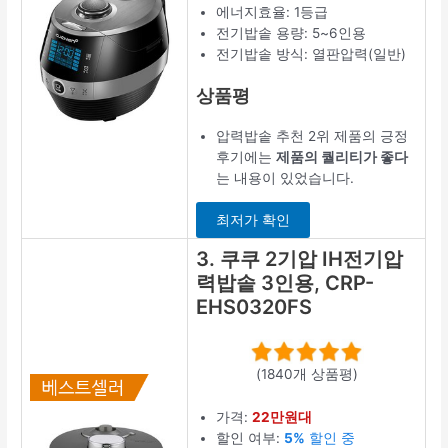
에너지효율: 1등급
전기밥솥 용량: 5~6인용
전기밥솥 방식: 열판압력(일반)
상품평
압력밥솥 추천 2위 제품의 긍정
후기에는
제품의 퀄리티가 좋다
는 내용이 있었습니다.
최저가 확인
3. 쿠쿠 2기압 IH전기압
력밥솥 3인용, CRP-
EHS0320FS
(1840개 상품평)
가격:
22만원대
할인 여부:
5%
할인 중