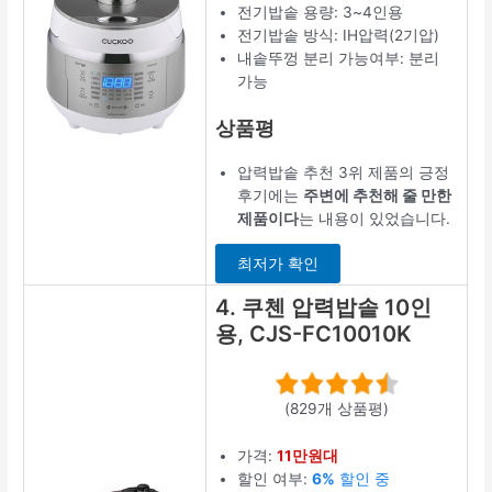
전기밥솥 용량: 3~4인용
전기밥솥 방식: IH압력(2기압)
내솥뚜껑 분리 가능여부: 분리
가능
상품평
압력밥솥 추천 3위 제품의 긍정
후기에는
주변에 추천해 줄 만한
제품이다
는 내용이 있었습니다.
최저가 확인
4. 쿠첸 압력밥솥 10인
용, CJS-FC10010K
(829개 상품평)
가격:
11만원대
할인 여부:
6%
할인 중