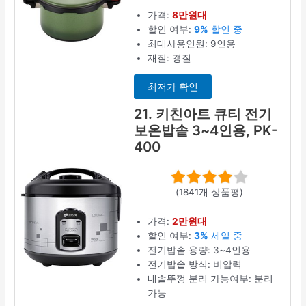
가격:
8만원대
할인 여부:
9%
할인 중
최대사용인원: 9인용
재질: 경질
최저가 확인
21. 키친아트 큐티 전기
보온밥솥 3~4인용, PK-
400
(1841개 상품평)
가격:
2만원대
할인 여부:
3%
세일 중
전기밥솥 용량: 3~4인용
전기밥솥 방식: 비압력
내솥뚜껑 분리 가능여부: 분리
가능