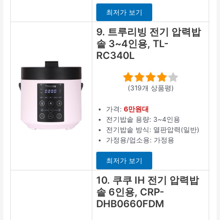
최저가 보기
9. 트루리빙 전기 압력밥
솥 3~4인용, TL-
RC340L
(319개 상품평)
가격:
6만원대
전기밥솥 용량: 3~4인용
전기밥솥 방식: 열판압력(일반)
가정용/업소용: 가정용
최저가 보기
10. 쿠쿠 IH 전기 압력밥
솥 6인용, CRP-
DHB0660FDM