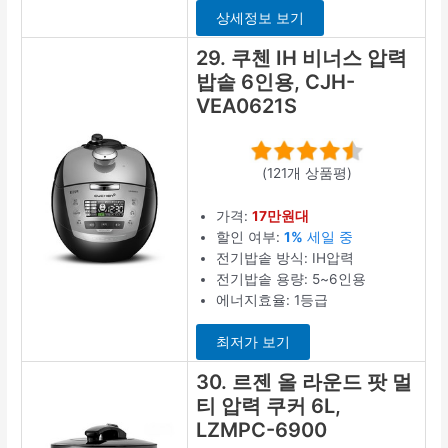
상세정보 보기
29. 쿠첸 IH 비너스 압력
밥솥 6인용, CJH-
VEA0621S
(121개 상품평)
가격:
17만원대
할인 여부:
1%
세일 중
전기밥솥 방식: IH압력
전기밥솥 용량: 5~6인용
에너지효율: 1등급
최저가 보기
30. 르젠 올 라운드 팟 멀
티 압력 쿠커 6L,
LZMPC-6900