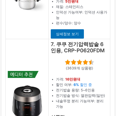
가격:
5만원대
재질: 스테인리스
인덕션 가능여부: 인덕션 사용가
능
편수/양수: 양수
상세정보 보기
7. 쿠쿠 전기압력밥솥 6
인용, CRP-P0620FDM
(3639개 상품평)
가격:
16만원대
할인 여부:
6%
할인 중
전기밥솥 용량: 5~6인용
전기밥솥 방식: 열판압력(일반)
내솥뚜껑 분리 가능여부: 분리
가능