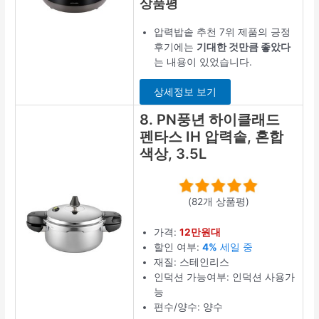
상품평
압력밥솥 추천 7위 제품의 긍정
후기에는
기대한 것만큼 좋았다
는 내용이 있었습니다.
상세정보 보기
8. PN풍년 하이클래드
펜타스 IH 압력솥, 혼합
색상, 3.5L
(82개 상품평)
가격:
12만원대
할인 여부:
4%
세일 중
재질: 스테인리스
인덕션 가능여부: 인덕션 사용가
능
편수/양수: 양수