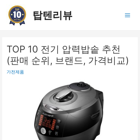
콘
텐
탑텐리뷰
츠
Main
로
건
Men
너
뛰
TOP 10 전기 압력밥솥 추천
기
(판매 순위, 브랜드, 가격비교)
가전제품