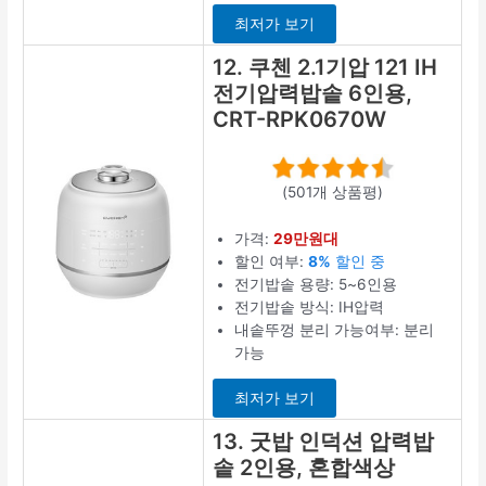
최저가 보기
12. 쿠첸 2.1기압 121 IH
전기압력밥솥 6인용,
CRT-RPK0670W
(501개 상품평)
가격:
29만원대
할인 여부:
8%
할인 중
전기밥솥 용량: 5~6인용
전기밥솥 방식: IH압력
내솥뚜껑 분리 가능여부: 분리
가능
최저가 보기
13. 굿밥 인덕션 압력밥
솥 2인용, 혼합색상