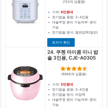
(133개 상품평)
가격:
6만원대
전기밥솥 용량: 3~4인용
내솥뚜껑 분리 가능여부: 분리
가능
전기밥솥 방식: 열판압력(일반)
최저가 확인
24. 쿠첸 마이콤 미니 밥
솥 3인용, CJE-A0305
(6846개 상품평)
가격:
5만원대
전기밥솥 용량: 3~4인용
전기밥솥 방식: 비압력
내솥뚜껑 분리 가능여부: 분리
가능