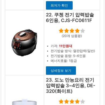
최저가 확인
22. 쿠첸 전기 압력밥솥
6인용, CJS-FC0611F
(20개 상품평)
가격:
11만원대
전기밥솥 방식: 열판압력(일반)
전기밥솥 용량: 5~6인용
에너지효율: 1등급
상세정보 보기
23. 도노 만능요리 전기
압력밥솥 3~4인용, DE-
320(화이트)