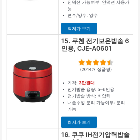
인덕션 가능여부: 인덕션 사용가
능
편수/양수: 양수
최저가 보기
15. 쿠첸 전기보온밥솥 6
인용, CJE-A0601
(2014개 상품평)
가격:
3만원대
전기밥솥 용량: 5~6인용
전기밥솥 방식: 비압력
내솥뚜껑 분리 가능여부: 분리
가능
최저가 보기
16. 쿠쿠 IH전기압력밥솥