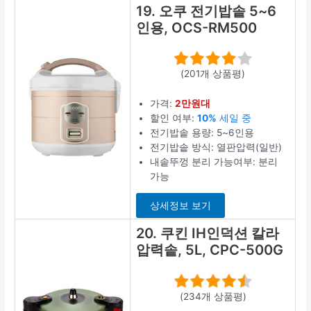
19. 오쿠 전기밥솥 5~6
인용, OCS-RM500
(201개 상품평)
가격:
2만원대
할인 여부:
10%
세일 중
전기밥솥 용량: 5~6인용
전기밥솥 방식: 열판압력(일반)
내솥뚜껑 분리 가능여부: 분리
가능
상세정보 보기
20. 쿠킨 IH인덕션 칼라
압력솥, 5L, CPC-500G
(234개 상품평)