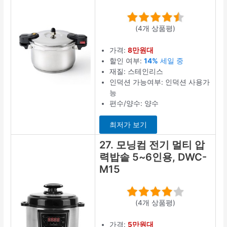
(4개 상품평)
가격:
8만원대
할인 여부:
14%
세일 중
재질: 스테인리스
인덕션 가능여부: 인덕션 사용가
능
편수/양수: 양수
최저가 보기
27. 모닝컴 전기 멀티 압
력밥솥 5~6인용, DWC-
M15
(4개 상품평)
가격:
5만원대