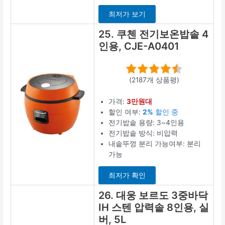
최저가 보기
25. 쿠첸 전기보온밥솥 4
인용, CJE-A0401
(2187개 상품평)
가격:
3만원대
할인 여부:
2%
할인 중
전기밥솥 용량: 3~4인용
전기밥솥 방식: 비압력
내솥뚜껑 분리 가능여부: 분리
가능
최저가 확인
26. 대웅 보르도 3중바닥
IH 스텐 압력솥 8인용, 실
버, 5L