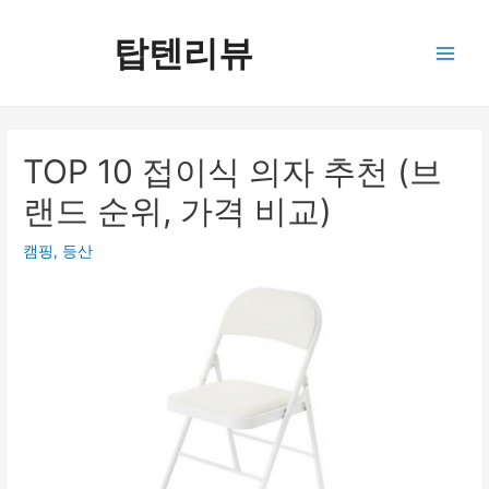
콘
텐
탑텐리뷰
츠
Main
로
건
Men
너
뛰
TOP 10 접이식 의자 추천 (브
기
랜드 순위, 가격 비교)
캠핑, 등산