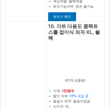
색상계열: 블랙계열
회전가능여부: 회전 불가능
최저가 확인
10. 가쯔 다용도 콤팩트
스툴 접이식 의자 XL, 블
랙
(61개 상품평)
가격:
1만원대
할인 여부:
17%
세일 중
팔걸이 유무: 팔걸이없음
사이즈: XL