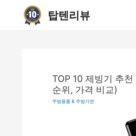
콘
텐
탑텐리뷰
츠
로
건
너
뛰
기
TOP 10 제빙기 추
순위, 가격 비교)
주방용품 & 주방가전