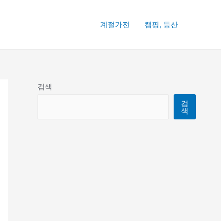
계절가전
캠핑, 등산
검색
검
색