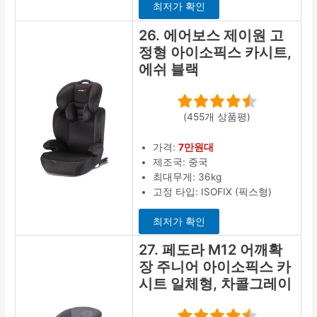
최저가 확인
26. 에어보스 제이원 고
정형 아이소픽스 카시트,
에쉬 블랙
(455개 상품평)
가격:
7만원대
제조국: 중국
최대무게: 36kg
고정 타입: ISOFIX (픽스형)
최저가 확인
27. 페도라 M12 어깨확
장 주니어 아이소픽스 카
시트 일체형, 차콜그레이