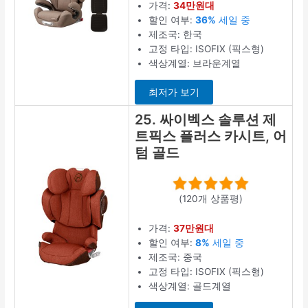
가격:
34만원대
할인 여부:
36%
세일 중
제조국: 한국
고정 타입: ISOFIX (픽스형)
색상계열: 브라운계열
최저가 보기
25. 싸이벡스 솔루션 제
트픽스 플러스 카시트, 어
텀 골드
(120개 상품평)
가격:
37만원대
할인 여부:
8%
세일 중
제조국: 중국
고정 타입: ISOFIX (픽스형)
색상계열: 골드계열