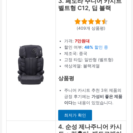
3. 페도라 주니어 카시트
벨트형 C12, 딥 블랙
(409개 상품평)
가격:
7만원대
할인 여부:
48%
할인 중
제조국: 중국
고정 타입: 일반형 (벨트형)
색상계열: 블랙계열
상품평
주니어 카시트 추천 3위 제품의
긍정 후기에는
가성비 좋은 제품
이다
는 내용이 있었습니다.
최저가 확인
4. 순성 제나주니어 카시