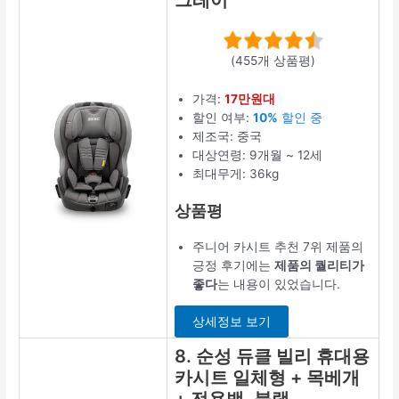
그레이
(455개 상품평)
가격:
17만원대
할인 여부:
10%
할인 중
제조국: 중국
대상연령: 9개월 ~ 12세
최대무게: 36kg
상품평
주니어 카시트 추천 7위 제품의
긍정 후기에는
제품의 퀄리티가
좋다
는 내용이 있었습니다.
상세정보 보기
8. 순성 듀클 빌리 휴대용
카시트 일체형 + 목베개