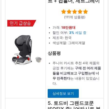
트 + 컵홀더, 제트그레이
(111개 상품평)
가격:
18만원대
할인 여부:
3%
세일 중
제조국: 한국
색상계열: 그레이계열
상품평
주니어 카시트 추천 4위 제품의
긍정 후기에는
구매 전 여러 제품
들을 비교해보고 구입했는데 너
무 만족한다
는 내용이 있었습니
다.
상세정보 보기
5. 토드비 그랜드코쿤