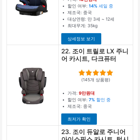
할인 여부:
14%
세일 중
제조국: 중국
대상연령: 만 3세 ~ 12세
최대무게: 35kg
상세정보 보기
22. 조이 트릴로 LX 주니
어 카시트, 다크퓨터
(145개 상품평)
가격:
9만원대
할인 여부:
7%
할인 중
제조국: 중국
최저가 확인
23. 조이 듀알로 주니어
아이소픽스 카시트, 턱시