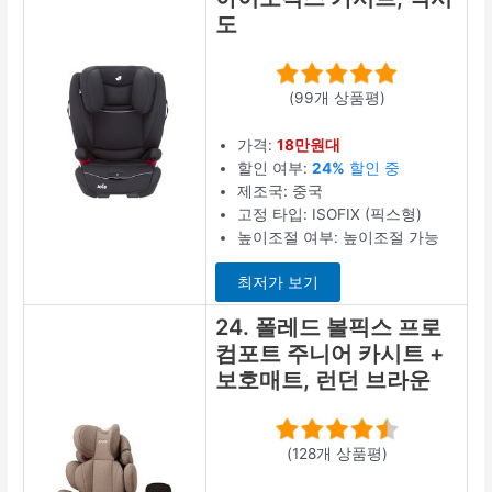
도
(99개 상품평)
가격:
18만원대
할인 여부:
24%
할인 중
제조국: 중국
고정 타입: ISOFIX (픽스형)
높이조절 여부: 높이조절 가능
최저가 보기
24. 폴레드 볼픽스 프로
컴포트 주니어 카시트 +
보호매트, 런던 브라운
(128개 상품평)