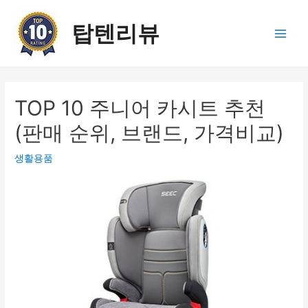
콘
텐
탑텐리뷰
츠
Main
로
건
Men
너
뛰
TOP 10 주니어 카시트 추천
기
(판매 순위, 브랜드, 가격비교)
생활용품