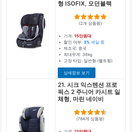
형 ISOFIX, 모던블랙
(2개 상품평)
가격:
15만원대
할인 여부:
3%
세일 중
제조국: 중국
최대무게: 36kg
고정 타입: 일반형 (벨트형)
상세정보 보기
21. 시크 익스텐션 프로
픽스 2 주니어 카시트 일
체형, 마린 네이비
(784개 상품평)
가격:
12만원대