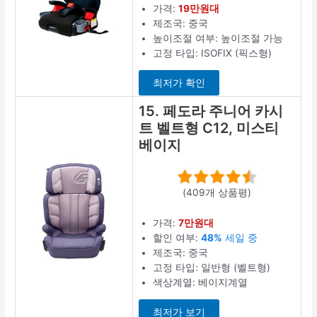
가격:
19만원대
제조국: 중국
높이조절 여부: 높이조절 가능
고정 타입: ISOFIX (픽스형)
최저가 확인
15. 페도라 주니어 카시
트 벨트형 C12, 미스티
베이지
(409개 상품평)
가격:
7만원대
할인 여부:
48%
세일 중
제조국: 중국
고정 타입: 일반형 (벨트형)
색상계열: 베이지계열
최저가 보기