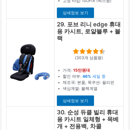
고정 타입: ISOFIX (픽스형)
상세정보 보기
29. 포브 리니 edge 휴대
용 카시트, 로얄블루 + 블
랙
(303개 상품평)
가격:
15만원대
할인 여부:
46%
세일 중
제조국: 본품, 목쿠션: 필리핀
색상계열: 블랙계열
상세정보 보기
30. 순성 듀클 빌리 휴대
용 카시트 일체형 + 목베
개 + 전용백, 차콜