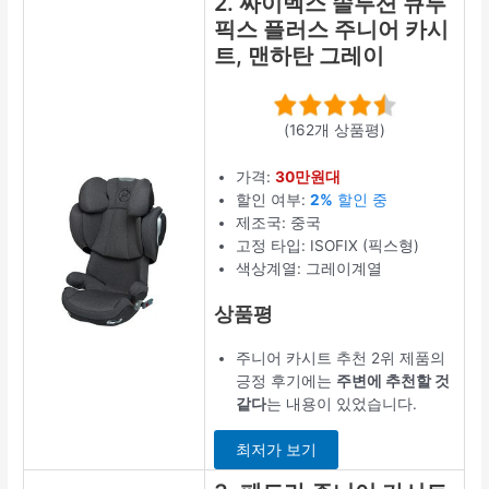
2. 싸이벡스 솔루션 큐투
픽스 플러스 주니어 카시
트, 맨하탄 그레이
(162개 상품평)
가격:
30만원대
할인 여부:
2%
할인 중
제조국: 중국
고정 타입: ISOFIX (픽스형)
색상계열: 그레이계열
상품평
주니어 카시트 추천 2위 제품의
긍정 후기에는
주변에 추천할 것
같다
는 내용이 있었습니다.
최저가 보기