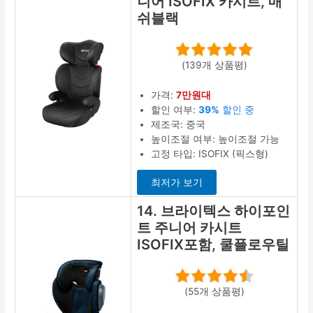
니어 ISOFIX 카시트, 매
쉬블랙
(139개 상품평)
가격:
7만원대
할인 여부:
39%
할인 중
제조국: 중국
높이조절 여부: 높이조절 가능
고정 타입: ISOFIX (픽스형)
최저가 보기
14. 브라이텍스 하이포인
트 주니어 카시트
ISOFIX포함, 쿨플로우틸
(55개 상품평)