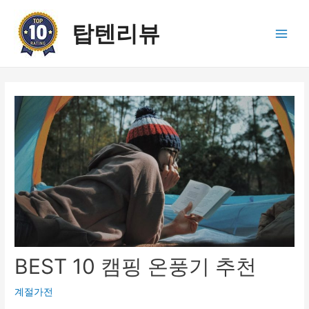
콘
텐
탑텐리뷰
츠
Main
로
건
Men
너
뛰
기
BEST 10 캠핑 온풍기 추천
계절가전