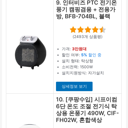
9. 인터비즈 PTC 전기온
풍기 캠핑겸용 + 전용가
방, BFB-704BL, 블랙
(2493개 상품평)
가격:
3만원대
할인 여부:
5%
할인 중
설치 형태: 탁상형
소비전력: 1500W
설치지원방식: 자가설치
상세정보 보기
10. [쿠팡수입] 시프이컴
6단 온도 조절 전기식 탁
상용 온풍기 490W, CIF-
FH02W, 혼합색상