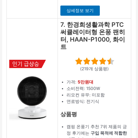
상세정보 보기
7. 한경희생활과학 PTC
써큘레이터형 온풍 팬히
터, HAAN-P1000, 화이
트
(219개 상품평)
가격:
5만원대
소비전력: 1500W
리모컨 유무: 미포함
연료방식: 전기식
상품평
캠핑 온풍기 추천 7위 제품의 긍
정 후기에는
구입 목적에 적합한