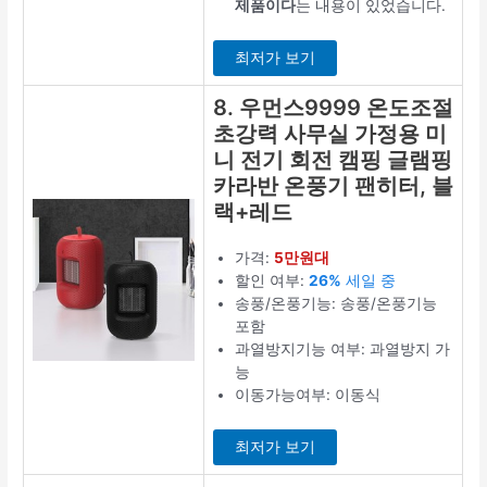
제품이다
는 내용이 있었습니다.
최저가 보기
8. 우먼스9999 온도조절
초강력 사무실 가정용 미
니 전기 회전 캠핑 글램핑
카라반 온풍기 팬히터, 블
랙+레드
가격:
5만원대
할인 여부:
26%
세일 중
송풍/온풍기능: 송풍/온풍기능
포함
과열방지기능 여부: 과열방지 가
능
이동가능여부: 이동식
최저가 보기