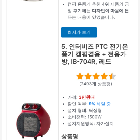
캠핑 온풍기 추천 4위 제품의 긍
정 후기에는
디자인이 마음에 든
다
는 내용이 있었습니다.
최저가 보기
5. 인터비즈 PTC 전기온
풍기 캠핑겸용 + 전용가
방, IB-704R, 레드
(2493개 상품평)
가격:
3만원대
할인 여부:
9%
세일 중
설치 형태: 탁상형
소비전력: 1500W
설치지원방식: 자가설치
상품평