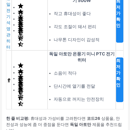
기 500W
최
저
가
작고 휴대성이 좋다
확
인
각도 조절이 돼서 편리
나무톤 디자인이 감성적
독일 아토만 온풍기 미니 PTC 전기
히터
최
저
가
소음이 적다
확
인
단시간에 열기를 전달
자동으로 꺼지는 안전장치
한 줄 비교평:
휴대성과 가성비를 고려한다면
코드26
상품을, 안
전성과 성능에 좀 더 중점을 둔다면
독일 아토만
제품을 추천드립