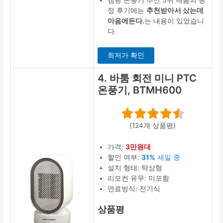
캠핑 온풍기 추천 3위 제품의 긍
정 후기에는
추천받아서 샀는데
마음에든다.
는 내용이 있었습니
다.
최저가 확인
4. 바툼 회전 미니 PTC
온풍기, BTMH600
(124개 상품평)
가격:
3만원대
할인 여부:
31%
세일 중
설치 형태: 탁상형
리모컨 유무: 미포함
연료방식: 전기식
상품평