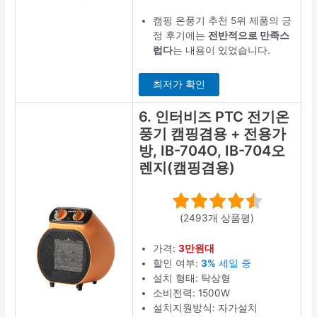
캠핑 온풍기 추천 5위 제품의 긍
정 후기에는
전반적으로 만족스
럽다
는 내용이 있었습니다.
최저가 확인
6. 인터비즈 PTC 전기온
풍기 캠핑겸용 + 전용가
방, IB-704O, IB-704오
렌지(캠핑겸용)
(2493개 상품평)
가격:
3만원대
할인 여부:
3%
세일 중
설치 형태: 탁상형
소비전력: 1500W
설치지원방식: 자가설치