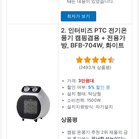
다
는 내용이 있었습니다.
최저가 보기
2. 인터비즈 PTC 전기온
풍기 캠핑겸용 + 전용가
방, BFB-704W, 화이트
(2493개 상품평)
가격:
3만원대
할인 여부:
5%
할인 중
설치 형태: 탁상형
소비전력: 1500W
설치지원방식: 자가설치
상품평
캠핑 온풍기 추천 2위 제품의 긍
정 후기에는
무난한 성능이다
는