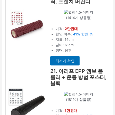
러, 프렌치 버건디
(1414개 상품평)
가격:
2만원대
할인 여부:
41%
할인 중
지름: 14cm
길이: 61cm
형태: 원형
최저가 확인
21. 아리프 EPP 엠보 폼
롤러 + 운동 방법 포스터,
블랙
(1819개 상품평)
가격:
1만원대