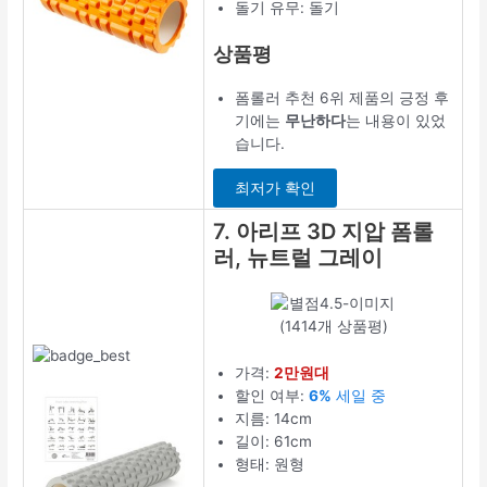
돌기 유무: 돌기
상품평
폼롤러 추천 6위 제품의 긍정 후
기에는
무난하다
는 내용이 있었
습니다.
최저가 확인
7. 아리프 3D 지압 폼롤
러, 뉴트럴 그레이
(1414개 상품평)
가격:
2만원대
할인 여부:
6%
세일 중
지름: 14cm
길이: 61cm
형태: 원형