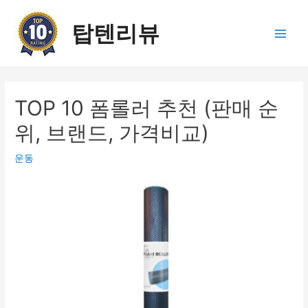
콘
텐
탑텐리뷰
츠
Main
로
건
Men
너
뛰
TOP 10 폼롤러 추천 (판매 순
기
위, 브랜드, 가격비교)
운동