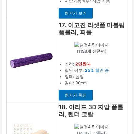
지압가능여부: 지압 가능
최저가 보기
17. 이고진 리셋폴 마블링
폼롤러, 퍼플
(1198개 상품평)
가격:
2만원대
할인 여부:
25%
할인 중
형태: 원형
길이: 90cm
최저가 확인
18. 아리프 3D 지압 폼롤
러, 텐더 코랄
(1414개 상품평)