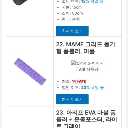
할인 여부:
12%
세일 중
지름: 15cm
길이: 90cm
형태: 원형
최저가 보기
22. MAME 그리드 돌기
형 폼롤러, 퍼플
(19개 상품평)
가격:
1만원대
할인 여부:
33%
세일 중
최저가 보기
23. 아리프 EVA 마블 폼
롤러 + 운동포스터, 라이
트 그레이