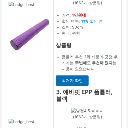
(1663개 상품평)
가격:
1만원대
할인 여부:
11%
할인 중
길이: 90cm
형태: 원형
상품평
폼롤러 추천 2위 제품의 긍정 후
기에는
주변에도 추천해 줬다
는
내용이 있었습니다.
최저가 확인
3. 에바핏 EPP 폼롤러,
블랙
(1663개 상품평)