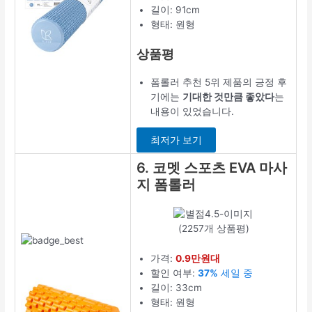
길이: 91cm
형태: 원형
상품평
폼롤러 추천 5위 제품의 긍정 후
기에는
기대한 것만큼 좋았다
는
내용이 있었습니다.
최저가 보기
6. 코멧 스포츠 EVA 마사
지 폼롤러
(2257개 상품평)
가격:
0.9만원대
할인 여부:
37%
세일 중
길이: 33cm
형태: 원형