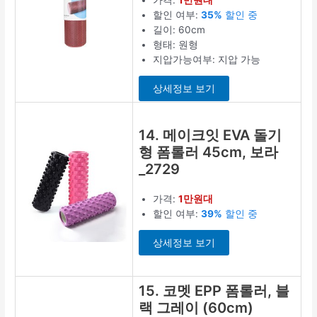
할인 여부:
35%
할인 중
길이: 60cm
형태: 원형
지압가능여부: 지압 가능
상세정보 보기
14. 메이크잇 EVA 돌기
형 폼롤러 45cm, 보라
_2729
가격:
1만원대
할인 여부:
39%
할인 중
상세정보 보기
15. 코멧 EPP 폼롤러, 블
랙 그레이 (60cm)