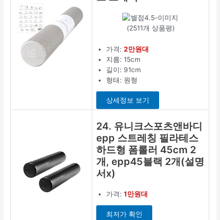
(2511개 상품평)
가격:
2만원대
지름: 15cm
길이: 91cm
형태: 원형
상세정보 보기
24. 유니크스포츠앤바디
epp 스트레칭 필라테스
하드형 폼롤러 45cm 2
개, epp45블랙 2개(설명
서x)
가격:
1만원대
최저가 확인