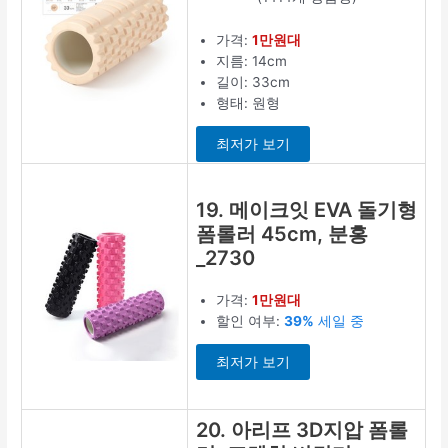
가격:
1만원대
지름: 14cm
길이: 33cm
형태: 원형
최저가 보기
19. 메이크잇 EVA 돌기형
폼롤러 45cm, 분홍
_2730
가격:
1만원대
할인 여부:
39%
세일 중
최저가 보기
20. 아리프 3D지압 폼롤