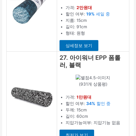
가격:
2만원대
할인 여부:
19%
세일 중
지름: 15cm
길이: 91cm
형태: 원형
상세정보 보기
27. 아이워너 EPP 폼롤
러, 블랙
(931개 상품평)
가격:
1만원대
할인 여부:
34%
할인 중
두께: 15cm
길이: 60cm
지압가능여부: 지압기능 없음
최저가 보기