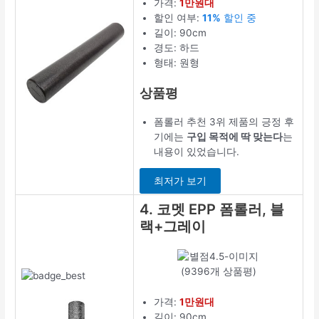
가격:
1만원대
할인 여부:
11%
할인 중
길이: 90cm
경도: 하드
형태: 원형
상품평
폼롤러 추천 3위 제품의 긍정 후
기에는
구입 목적에 딱 맞는다
는
내용이 있었습니다.
최저가 보기
4. 코멧 EPP 폼롤러, 블
랙+그레이
(9396개 상품평)
가격:
1만원대
길이: 90cm