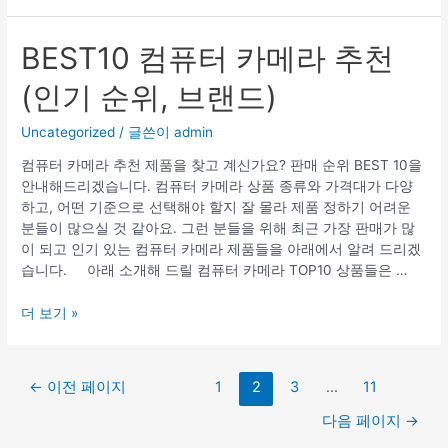
pc
카
메
BEST10 컴퓨터 카메라 추천
라
(인기 순위, 브랜드)
추
천
(인
Uncategorized
/ 글쓴이
admin
기
컴퓨터 카메라 추천 제품을 찾고 계신가요? 판매 순위 BEST 10을
순
안내해드리겠습니다. 컴퓨터 카메라 상품 종류와 가격대가 다양
위,
하고, 어떤 기준으로 선택해야 할지 잘 몰라 제품 정하기 어려운
브
분들이 많으실 것 같아요. 그런 분들을 위해 최근 가장 판매가 많
랜
이 되고 인기 있는 컴퓨터 카메라 제품들을 아래에서 알려 드리겠
드)
습니다. 아래 소개해 드릴 컴퓨터 카메라 TOP10 상품들은 …
BEST10
더 보기 »
컴
퓨
터
글
←
이전 페이지
1
2
3
…
11
카
페
메
다음 페이지
→
이
라
지