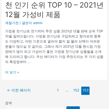
천 인기 순위 TOP 10 – 2021년
12월 가성비 제품
계절가전
/ 글쓴이
admin
가정용 전기난로 전기히터 추천 상품 2021년 12월 판매 순위 TOP
10을 알려드립니다. 가정용 전기난로 구입하려고 찾아보면 종류
도 다양하고, 어떤 기준으로 골라야 할지 잘 몰라 선택이 어려운
분들이 많으실 것 같아요. 그래서 제가 2021년 12월 현시점 가장
판매가 많이 되고 가성비가 좋은 가정용 전기난로 상품들을 소개
해 드리려고 합니다. 우선 에디터가 가장 추천드리는 두 가지 상품
의 특장점부터 …
가
더 보기 »
정
용
전
글
←
이전 페이지
1
…
152
153
기
페
난
이
로
검색
지
전