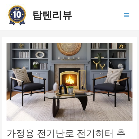
콘
텐
탑텐리뷰
츠
Main
로
건
Men
너
뛰
기
가정용 전기난로 전기히터 추