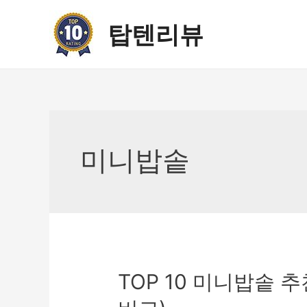
콘
텐
탑텐리뷰
츠
로
건
너
뛰
기
미니밥솥
TOP 10 미니밥솥 추