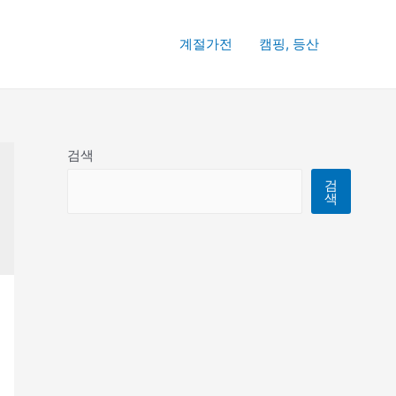
계절가전
캠핑, 등산
검색
검
색