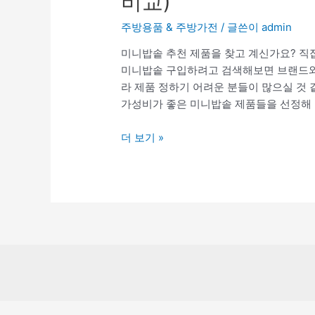
비교)
주방용품 & 주방가전
/ 글쓴이
admin
미니밥솥 추천 제품을 찾고 계신가요? 직접
미니밥솥 구입하려고 검색해보면 브랜드와 
라 제품 정하기 어려운 분들이 많으실 것 
가성비가 좋은 미니밥솥 제품들을 선정해 
TOP
더 보기 »
10
미
니
밥
솥
추
천
(판
매
순