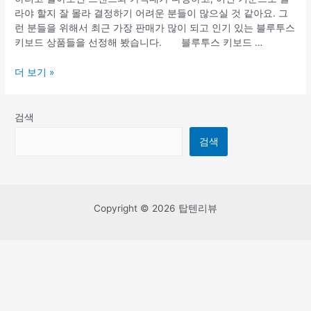
라야 할지 잘 몰라 결정하기 어려운 분들이 많으실 것 같아요. 그
런 분들을 위해서 최근 가장 판매가 많이 되고 인기 있는 블루투스
키보드 상품들을 선정해 봤습니다. 블루투스 키보드 …
TOP
더 보기 »
10
블
루
검색
투
검색
스
키
보
드
추
Copyright © 2026 탑텐리뷰
천
(판
매
순
위,
브
랜